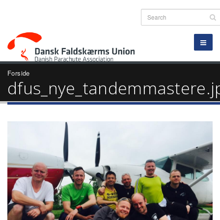
Forside
dfus_nye_tandemmastere.j