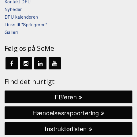
Kontakt DFU
Nyheder
DFU kalenderen
Links til "Springeren"
Galleri
Følg os på SoMe
Find det hurtigt
FB'eren
Hændelsesrapportering
Instruktørlisten