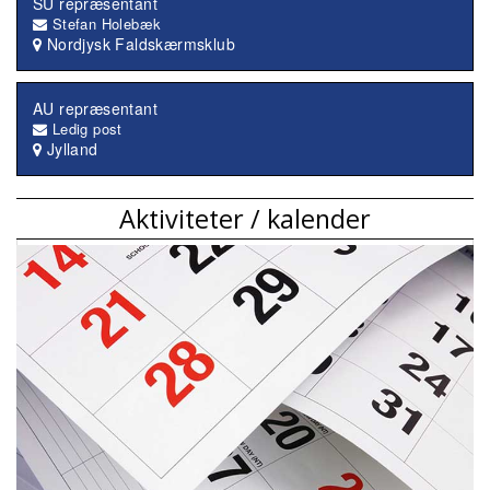
SU repræsentant
Stefan Holebæk
Nordjysk Faldskærmsklub
AU repræsentant
Ledig post
Jylland
Aktiviteter / kalender