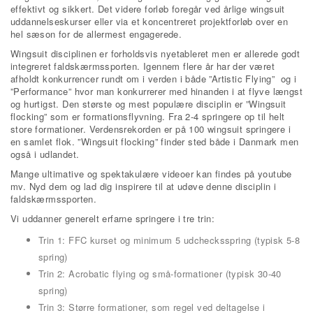
effektivt og sikkert. Det videre forløb foregår ved årlige wingsuit
uddannelseskurser eller via et koncentreret projektforløb over en
hel sæson for de allermest engagerede.
Wingsuit disciplinen er forholdsvis nyetableret men er allerede godt
integreret faldskærmssporten. Igennem flere år har der været
afholdt konkurrencer rundt om i verden i både ”Artistic Flying” og i
”Performance” hvor man konkurrerer med hinanden i at flyve længst
og hurtigst. Den største og mest populære disciplin er ”Wingsuit
flocking” som er formationsflyvning. Fra 2-4 springere op til helt
store formationer. Verdensrekorden er på 100 wingsuit springere i
en samlet flok. ”Wingsuit flocking” finder sted både i Danmark men
også i udlandet.
Mange ultimative og spektakulære videoer kan findes på youtube
mv. Nyd dem og lad dig inspirere til at udøve denne disciplin i
faldskærmssporten.
Vi uddanner generelt erfarne springere i tre trin:
Trin 1: FFC kurset og minimum 5 udchecksspring (typisk 5-8
spring)
Trin 2: Acrobatic flying og små-formationer (typisk 30-40
spring)
Trin 3: Større formationer, som regel ved deltagelse i