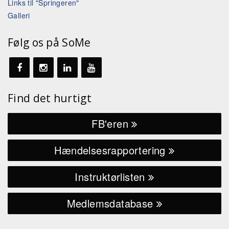
Links til "Springeren"
Galleri
Følg os på SoMe
Find det hurtigt
FB'eren
Hændelsesrapportering
Instruktørlisten
Medlemsdatabase