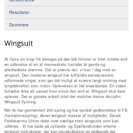
Resultater
Dommere
Wingsuit
At flyve sin krop frit deroppe på den blå himmel er intet mindre end
en udlevelse af en af menneskets tusinder år gamle og
allerhedeste drømme. Det er præcis det, vi kan i dag med en
wingsuit. Den moderne wingsuit har luftfyldte aerodynamisk
udformede vinger, som gør det muligt at svæve langt omkring med
tyngdekraften som motor. Oplevelsen er hel enestående. En video
fortæller ikke alt uanset hvor smuk den end er. Wingsuit skal bare
opleves. Der er ganske enkelt intet der matcher denne disciplin:
Wingsuit flyvning.
Når du har gennemført 200 spring og har opnået godkendelse til FS
(formationsspring), åbner wingsuit masser af muligheder. Dansk
Faldskærms Union råder over særlige start wingsuits som kan
udlånes . Vi har både på Jyllands- og Sjællandssiden erfarne
wingsuit instruktører, der kan grunduddanne og godkende dig