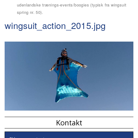
udenlandske trænings-events/boogies (typisk fra wingsuit
spring nr. 50).
wingsuit_action_2015.jpg
Kontakt