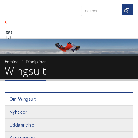
Forside
Discipliner
Wingsuit
Om Wingsuit
Nyheder
Uddannelse
Konkurrence