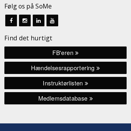
Følg os på SoMe
Find det hurtigt
FB'eren
Hændelsesrapportering
Instruktørlisten
Medlemsdatabase