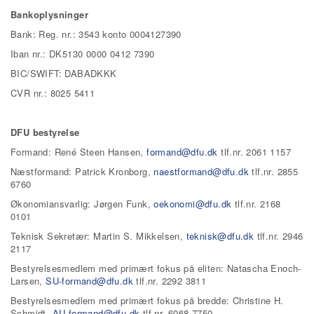
Bankoplysninger
Bank: Reg. nr.: 3543 konto 0004127390
Iban nr.: DK5130 0000 0412 7390
BIC/SWIFT: DABADKKK
CVR nr.: 8025 5411
DFU bestyrelse
Formand: René Steen Hansen,
formand@dfu.dk
tlf.nr. 2061 1157
Næstformand: Patrick Kronborg,
naestformand@dfu.dk
tlf.nr. 2855
6760
Økonomiansvarlig: Jørgen Funk,
oekonomi@dfu.dk
tlf.nr. 2168
0101
Teknisk Sekretær: Martin S. Mikkelsen,
teknisk@dfu.dk
tlf.nr. 2946
2117
Bestyrelsesmedlem med primært fokus på eliten: Natascha Enoch-
Larsen,
SU-formand@dfu.dk
tlf.nr. 2292 3811
Bestyrelsesmedlem med primært fokus på bredde: Christine H.
Schmidt,
AU-formand@dfu.dk
tlf.nr. 6068 7750