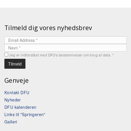
Tilmeld dig vores nyhedsbrev
Jeg er indforstået med DFU's bestemmelser om brug af data.
*
Genveje
Kontakt DFU
Nyheder
DFU kalenderen
Links til "Springeren"
Galleri