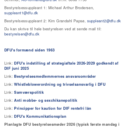
Bestyrelsessuppleant 1: Michael Arthur Brodersen,
suppleant1@dfu.dk
Bestyrelsessuppleant 2: Kim Grandahl Papsø,
suppleant2@dfu.dk
Du kan skrive til hele bestyrelsen ved at sende mail til:
bestyrelsen@dfu.dk
DFU's formænd siden 1963
Link:
DFU's indstilling af strategiaftale 2026-2029 godkendt af
DIF juni 2025
Link:
Bestyrelsesmedlemmernes ansvarsområder
Link:
Whistleblowerordning og trivselsansvarlig i DFU
Link:
Samværspolitik
Link:
Anti mobbe- og sexchikanepolitik
Link:
Principper for kaution for DIF rentefri lån
Link:
DFU's Kommunikationsplan
Planlagte DFU bestyrelsesmøder 2026 (typisk første mandag i