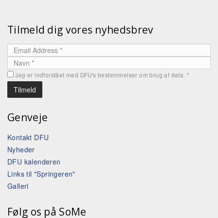
Tilmeld dig vores nyhedsbrev
Jeg er indforstået med DFU's bestemmelser om brug af data.
*
Genveje
Kontakt DFU
Nyheder
DFU kalenderen
Links til "Springeren"
Galleri
Følg os på SoMe