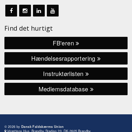
Find det hurtigt
FB'eren
Hændelsesrapportering
Instruktørlisten
Medlemsdatabase
© 2026 by
Dansk Faldskærms Union
Idrættens Hus, Brøndby Stadion 20, DK-2605 Brøndby