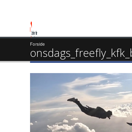
Forside
onsdags_freefly_kfk