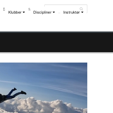
Email:
dfu@dfu.dk
Klubber
Discipliner
Instruktør