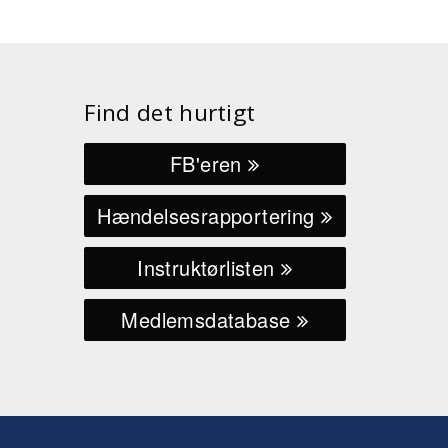
Find det hurtigt
FB'eren
Hændelsesrapportering
Instruktørlisten
Medlemsdatabase