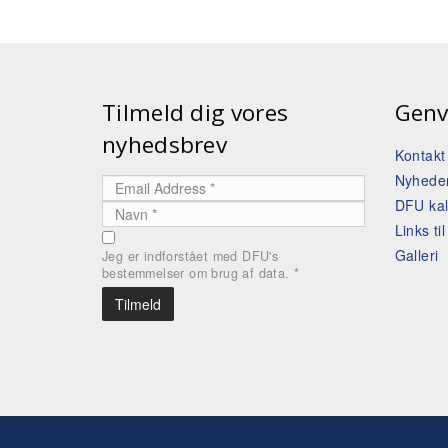
Tilmeld dig vores
Genv
nyhedsbrev
Kontak
Nyhede
DFU ka
Links ti
Galleri
Jeg er indforstået med DFU's
bestemmelser om brug af data.
*