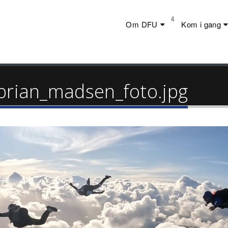
Telefon:
+45 23 44 20 19
Om DFU
Kom i gang
_brian_madsen_foto.jpg