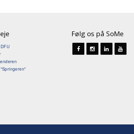
eje
Følg os på SoMe
t DFU
r
lenderen
l "Springeren"