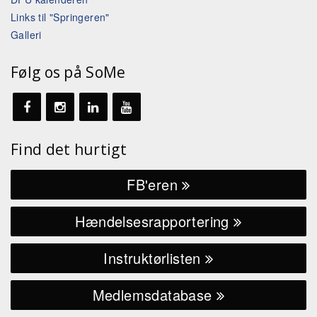
Links til "Springeren"
Galleri
Følg os på SoMe
Find det hurtigt
FB'eren
Hændelsesrapportering
Instruktørlisten
Medlemsdatabase