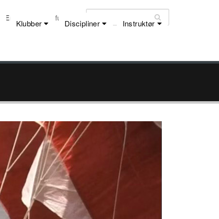
Email:
dfu@dfu.dk
Klubber
Discipliner
Instruktør