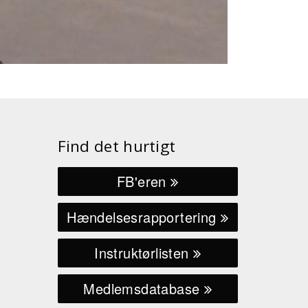
Find det hurtigt
FB'eren
Hændelsesrapportering
Instruktørlisten
Medlemsdatabase