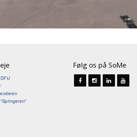
eje
Følg os på SoMe
t DFU
r
lenderen
l "Springeren"