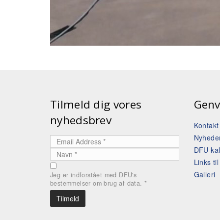
Tilmeld dig vores
Genv
nyhedsbrev
Kontak
Nyhede
DFU ka
Links ti
Galleri
Jeg er indforstået med DFU's
bestemmelser om brug af data.
*