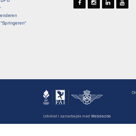
t DFU
r
lenderen
l "Springeren"
O
Udviklet i samarbejde med
Webdecide