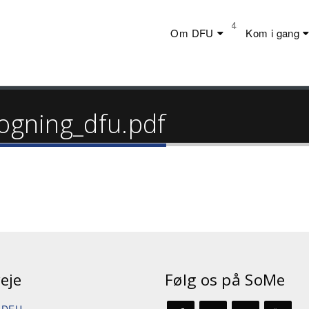
Telefon:
+45 23 44 20 19
Om DFU
Kom i gang
sogning_dfu.pdf
eje
Følg os på SoMe