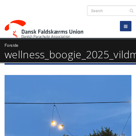
Forside
wellness_boogie_2025_vild