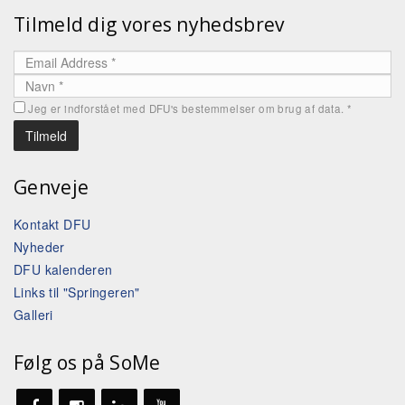
Tilmeld dig vores nyhedsbrev
Jeg er indforstået med DFU's bestemmelser om brug af data.
*
Genveje
Kontakt DFU
Nyheder
DFU kalenderen
Links til "Springeren"
Galleri
Følg os på SoMe