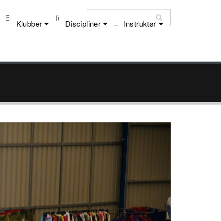
Email:
dfu@dfu.dk
Klubber
Discipliner
Instruktør