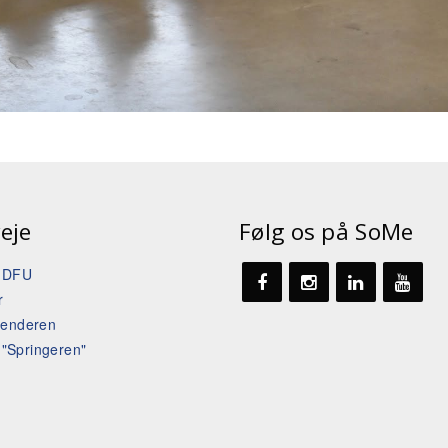
eje
Følg os på SoMe
t DFU
r
lenderen
l "Springeren"