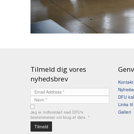
Tilmeld dig vores
Genv
nyhedsbrev
Kontak
Nyhede
DFU ka
Links ti
Galleri
Jeg er indforstået med DFU's
bestemmelser om brug af data.
*