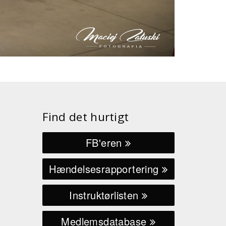
Find det hurtigt
FB'eren
Hændelsesrapportering
Instruktørlisten
Medlemsdatabase