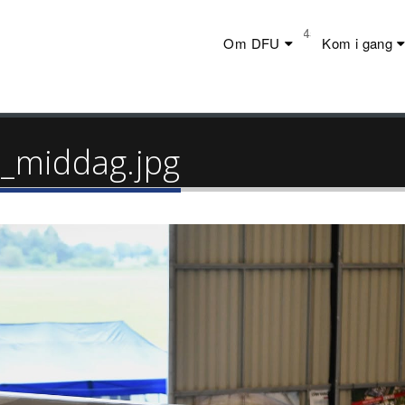
Telefon:
+45 23 44 20 19
Om DFU
Kom i gang
_middag.jpg