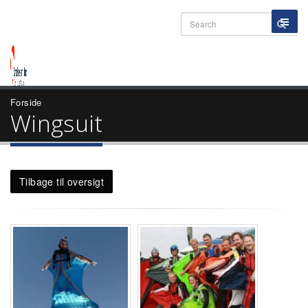
Forside
Wingsuit
Tilbage til oversigt