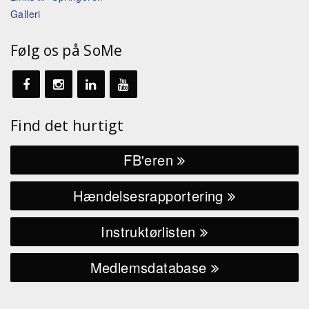
Galleri
Følg os på SoMe
Find det hurtigt
FB'eren
Hændelsesrapportering
Instruktørlisten
Medlemsdatabase