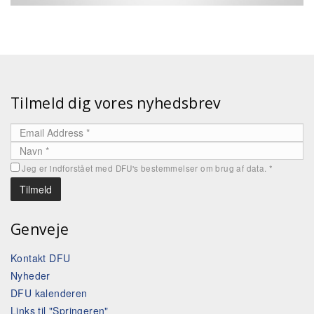
Tilmeld dig vores nyhedsbrev
Jeg er indforstået med DFU's bestemmelser om brug af data.
*
Genveje
Kontakt DFU
Nyheder
DFU kalenderen
Links til "Springeren"