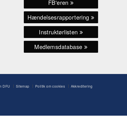
FB'eren
Hændelsesrapportering
Instruktørlisten
Medlemsdatabase
m DFU
Sitemap
Politik om cookies
Akkreditering