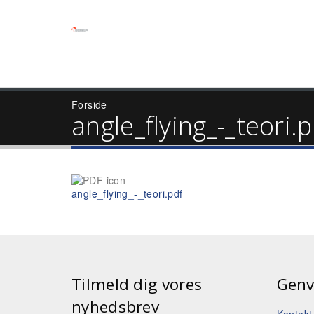
Forside
angle_flying_-_teori.p
angle_flying_-_teori.pdf
Tilmeld dig vores
Genv
nyhedsbrev