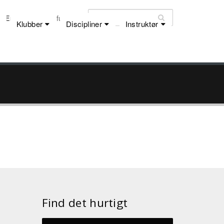
Email:
dfu@dfu.dk
Klubber
Discipliner
Instruktør
Find det hurtigt