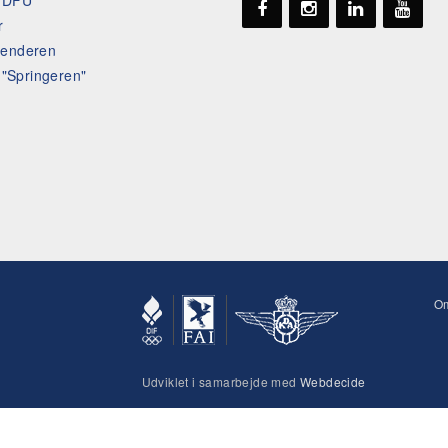
t DFU
r
lenderen
l "Springeren"
O
Udviklet i samarbejde med
Webdecide