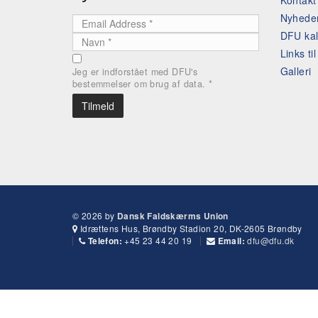
Kontak
Nyhede
DFU ka
Links ti
Galleri
Jeg er indforstået med DFU's
bestemmelser om brug af data.
*
© 2026 by
Dansk Faldskærms Union
Idrættens Hus, Brøndby Stadion 20, DK-2605 Brøndby
+45 23 44 20 19
dfu@dfu.dk
Telefon:
Email: