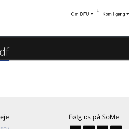
Telefon:
+45 23 44 20 19
Om DFU
Kom i gang
df
eje
Følg os på SoMe