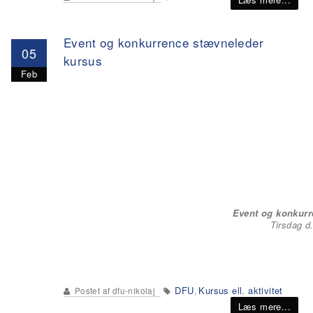
Event og konkurrence stævneleder
05
kursus
Feb
Event og konkurr
Tirsdag d.
DFU
Kursus ell. aktivitet
Postet af
dfu-nikolaj
,
Læs mere...