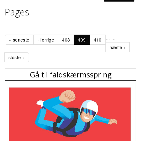
Pages
…
…
« seneste
‹ forrige
408
409
410
næste ›
sidste »
Gå til faldskærmsspring