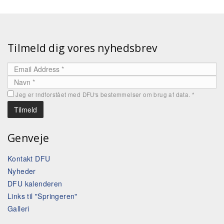
Tilmeld dig vores nyhedsbrev
Jeg er indforstået med DFU's bestemmelser om brug af data.
*
Genveje
Kontakt DFU
Nyheder
DFU kalenderen
Links til "Springeren"
Galleri