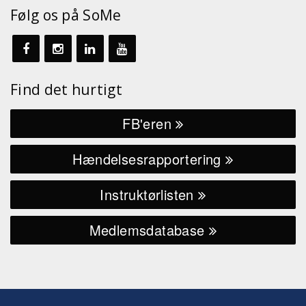
Følg os på SoMe
Find det hurtigt
FB'eren
Hændelsesrapportering
Instruktørlisten
Medlemsdatabase