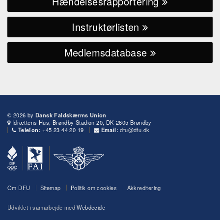
Hændelsesrapportering
Instruktørlisten
Medlemsdatabase
© 2026 by
Dansk Faldskærms Union
Idrættens Hus, Brøndby Stadion 20, DK-2605 Brøndby
+45 23 44 20 19
dfu@dfu.dk
Telefon:
Email:
Om DFU
Sitemap
Politik om cookies
Akkreditering
Udviklet i samarbejde med
Webdecide