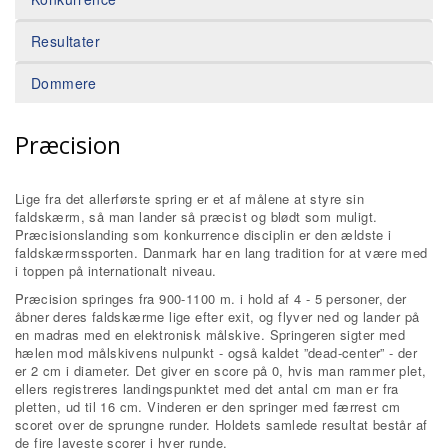
Resultater
Dommere
Præcision
Lige fra det allerførste spring er et af målene at styre sin
faldskærm, så man lander så præcist og blødt som muligt.
Præcisionslanding som konkurrence disciplin er den ældste i
faldskærmssporten. Danmark har en lang tradition for at være med
i toppen på internationalt niveau.
Præcision springes fra 900-1100 m. i hold af 4 - 5 personer, der
åbner deres faldskærme lige efter exit, og flyver ned og lander på
en madras med en elektronisk målskive. Springeren sigter med
hælen mod målskivens nulpunkt - også kaldet ”dead-center” - der
er 2 cm i diameter. Det giver en score på 0, hvis man rammer plet,
ellers registreres landingspunktet med det antal cm man er fra
pletten, ud til 16 cm. Vinderen er den springer med færrest cm
scoret over de sprungne runder. Holdets samlede resultat består af
de fire laveste scorer i hver runde.