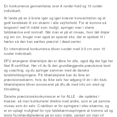
En konkurrence gennemføres over 8 runder hold og 10 runder
individuelt.
At lande på en 2-krone igen og igen kræver koncentration og et
godt kendskab til sin skærm i alle vejrforhold. For at komme så
langsomt ned til målet som muligt, springer man i større
faldskærme end normalt. Når man er på et niveau, hvor det drejer
sig om cm, bruger man også en speciel sko, der er spidset til i
hælen så den kan sættes præcist i dead-center.
En international konkurrence bliver vundet med 3-5 cm over 10
runder individuelt.
DFU arrangerer idrætslejre der er åbne for alle, også dig der lige har
fået B-certifikat. Her vil du få den grundlæggende præcisions-teori
og coaching, og du springer sammen med de danske
landsholdsspringere. På Idrætslejrene kan du låne en
præcisionsskærm, hvis du ikke selv har adgang til én i din klub.
Idrætslejrene bliver annonceret på dfu.dk med info om sted og
tilmelding.
Danske præcisionskonkurrencer er for ALLE - der opdeles i
klasser, så man konkurrerer direkte med andre, som er på samme
niveau som én selv. C-rækken er for springere i elev-skærme, og
er en oplagt mulighed for nye faldskærmsspringere at komme ud og
teste flyvefærdighederne på en sjov måde, uanset om man vil