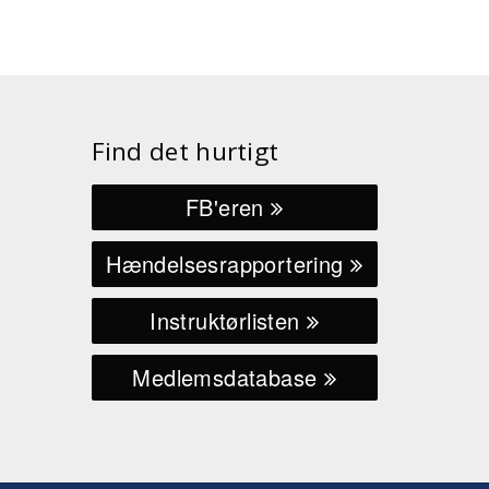
Find det hurtigt
FB'eren
Hændelsesrapportering
Instruktørlisten
Medlemsdatabase