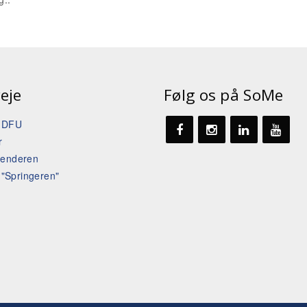
eje
Følg os på SoMe
t DFU
r
lenderen
l "Springeren"