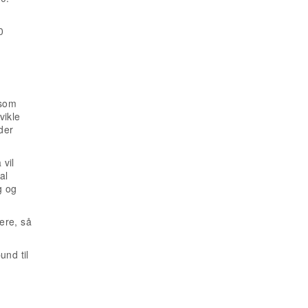
0
 som
vikle
der
 vil
al
g og
gere, så
und til