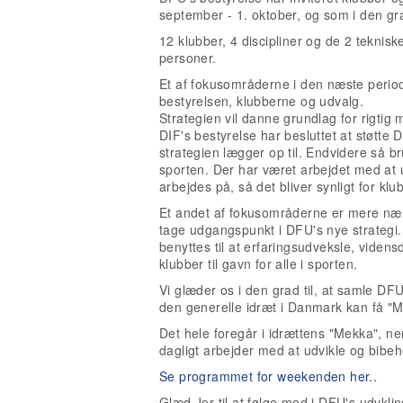
september - 1. oktober, og som i den gra
12 klubber, 4 discipliner og de 2 teknis
personer.
Et af fokusområderne i den næste periode
bestyrelsen, klubberne og udvalg.
Strategien vil danne grundlag for rigtig ma
DIF's bestyrelse har besluttet at støtte 
strategien lægger op til. Endvidere så br
sporten. Der har været arbejdet med at u
arbejdes på, så det bliver synligt for kl
Et andet af fokusområderne er mere nært
tage udgangspunkt i DFU's nye strategi. 
benyttes til at erfaringsudveksle, viden
klubber til gavn for alle i sporten.
Vi glæder os i den grad til, at samle DFU'
den generelle idræt i Danmark kan få "M
Det hele foregår i idrættens "Mekka", n
dagligt arbejder med at udvikle og bibe
Se programmet for weekenden her..
Glæd Jer til at følge med i DFU's udvklin