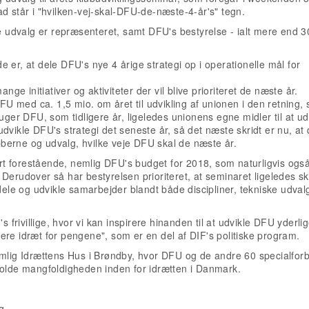
d står i "hvilken-vej-skal-DFU-de-næste-4-år's" tegn.
ke udvalg er repræsenteret, samt DFU's bestyrelse - ialt mere end 3
 er, at dele DFU's nye 4 årige strategi op i operationelle mål for
nge initiativer og aktiviteter der vil blive prioriteret de næste år.
DFU med ca. 1,5 mio. om året til udvikling af unionen i den retning,
uger DFU, som tidligere år, ligeledes unionens egne midler til at ud
dvikle DFU's strategi det seneste år, så det næste skridt er nu, at 
ubberne og udvalg, hvilke veje DFU skal de næste år.
 forestående, nemlig DFU's budget for 2018, som naturligvis også
Derudover så har bestyrelsen prioriteret, at seminaret ligeledes sk
sdele og udvikle samarbejder blandt både discipliner, tekniske udval
s frivillige, hvor vi kan inspirere hinanden til at udvikle DFU yderli
ere idræt for pengene", som er en del af DIF's politiske program.
emlig Idrættens Hus i Brøndby, hvor DFU og de andre 60 specialforb
holde mangfoldigheden inden for idrætten i Danmark.
g..