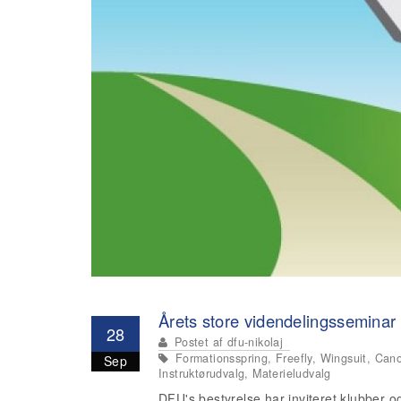
Årets store videndelingsseminar
28
Postet af
dfu-nikolaj
Formationsspring, Freefly, Wingsuit, Canop
Sep
Instruktørudvalg, Materieludvalg
DFU's bestyrelse har inviteret klubber o