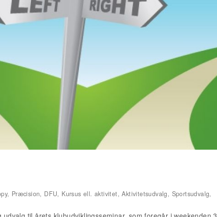
y, Præcision, DFU, Kursus ell. aktivitet, Aktivitetsudvalg, Sportsudvalg,
g udvalg til årets klubudviklingsseminar, som foregår i weekenden 