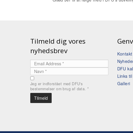
Tilmeld dig vores
Genv
nyhedsbrev
Kontak
Nyhede
DFU ka
Links ti
Galleri
Jeg er indforstået med DFU's
bestemmelser om brug af data.
*