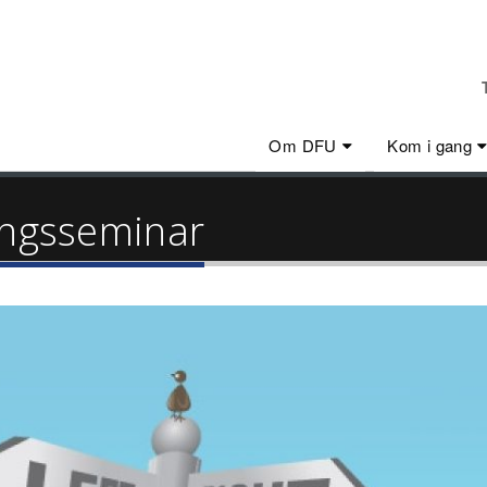
Om DFU
Kom i gang
ingsseminar