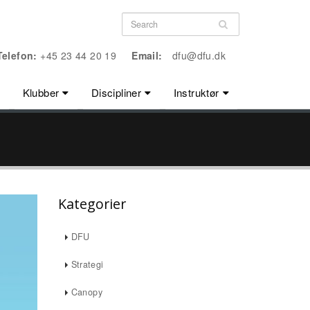
Telefon:
+45 23 44 20 19
Email:
dfu@dfu.dk
Klubber
Discipliner
Instruktør
Kategorier
DFU
Strategi
Canopy