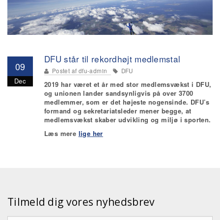
DFU står til rekordhøjt medlemstal
09
Postet af
dfu-admin
DFU
Dec
2019 har været et år med stor medlemsvækst i DFU,
og unionen lander sandsynligvis på over 3700
medlemmer, som er det højeste nogensinde. DFU’s
formand og sekretariatsleder mener begge, at
medlemsvækst skaber udvikling og miljø i sporten.
Læs mere
lige her
Tilmeld dig vores nyhedsbrev