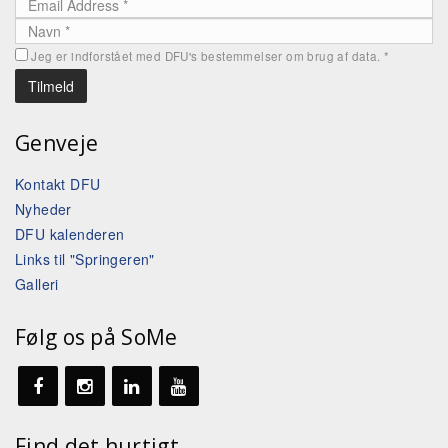
Jeg er indforstået med DFU's bestemmelser om brug af data.
*
Genveje
Kontakt DFU
Nyheder
DFU kalenderen
Links til "Springeren"
Galleri
Følg os på SoMe
Find det hurtigt