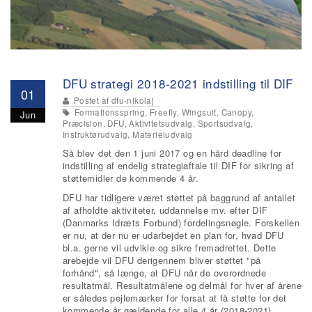
DFU strategi 2018-2021 indstilling til DIF
01
Postet af
dfu-nikolaj
Formationsspring, Freefly, Wingsuit, Canopy,
Jun
Præcision, DFU, Aktivitetsudvalg, Sportsudvalg,
Instruktørudvalg, Materieludvalg
Så blev det den 1 juni 2017 og en hård deadline for
indstilling af endelig strategiaftale til DIF for sikring af
støttemidler de kommende 4 år.
DFU har tidligere været støttet på baggrund af antallet
af afholdte aktiviteter, uddannelse mv. efter DIF
(Danmarks Idræts Forbund) fordelingsnøgle. Forskellen
er nu, at der nu er udarbejdet en plan for, hvad DFU
bl.a. gerne vil udvikle og sikre fremadrettet. Dette
arebejde vil DFU derigennem bliver støttet "på
forhånd", så længe, at DFU når de overordnede
resultatmål. Resultatmålene og delmål for hver af årene
er således pejlemærker for forsat at få støtte for det
kommende år gældende for alle 4 år (2018-2021).