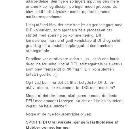
udarbejdelse, den nyere springers input og den mere
erfarne klub- og disciplinspringer med i gruppen. Der
blev holdt i alt 4 fysiske møder og dertilhørende
mailkorrespondance.
I maj måned blev det hele samlet og gennemgået med
DIF konsulent, som igennem hele processen har
støttet med sparring og kommentering. DIF
konsulenten har nu et godt kendskab til DFU og solidt
grundlag for at indstille oplægget til den samlede
strategiaftale.
Deadline var at aflevere inden 1 juni, altså den hårde
deadline for indstilling af DFU strategiaftale 2018-2021,
som blev fremsendt d. 30 maj til DIF konsulenten
(altså i god tid :-))
Og hvad kommer det så til at betyde for DFU, for
aktiviteterne, for klubberne, for DIG som medlem?
Meget af det der forsat skal gøres, kender de fleste
DFU medlemmer i forvejen, så det er ikke en "bunden i
vejret" på hele unionen!
Nogle af de nye fokusområder bliver:
SPOR 1: DFU vil vækste igennem fastholdelse af
klubber og medlemmer