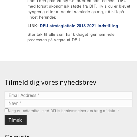
som i den grad vil styrke idrætten som helhed i DFU
med forsat økonomisk støtte fra DIF. Hvis du er blevet
nysgerrig efter at se det samlede oplæg, så klik på
linket herunder.
LINK:
DFU strategiaftale 2018-2021 indstilling
Stor tak til alle som har bidraget igennem hele
processen på vegne af DFU.
Tilmeld dig vores nyhedsbrev
Jeg er indforstået med DFU's bestemmelser om brug af data.
*