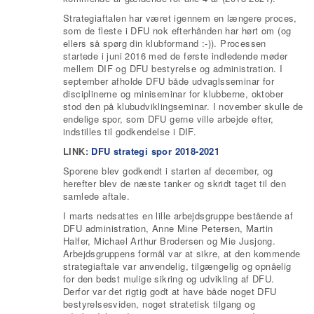
Strategiaftalen har været igennem en længere proces,
som de fleste i DFU nok efterhånden har hørt om (og
ellers så spørg din klubformand :-)). Processen
startede i juni 2016 med de første indledende møder
mellem DIF og DFU bestyrelse og administration. I
september afholde DFU både udvaglsseminar for
disciplinerne og miniseminar for klubberne, oktober
stod den på klubudviklingseminar. I november skulle de
endelige spor, som DFU gerne ville arbejde efter,
indstilles til godkendelse i DIF.
LINK:
DFU strategi spor 2018-2021
Sporene blev godkendt i starten af december, og
herefter blev de næste tanker og skridt taget til den
samlede aftale.
I marts nedsattes en lille arbejdsgruppe bestående af
DFU administration, Anne Mine Petersen, Martin
Halfer, Michael Arthur Brodersen og Mie Jusjong.
Arbejdsgruppens formål var at sikre, at den kommende
strategiaftale var anvendelig, tilgængelig og opnåelig
for den bedst mulige sikring og udvikling af DFU.
Derfor var det rigtig godt at have både noget DFU
bestyrelsesviden, noget stratetisk tilgang og