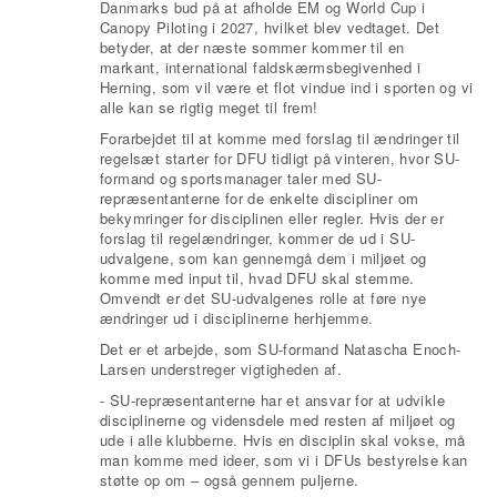
Danmarks bud på at afholde EM og World Cup i
Canopy Piloting i 2027, hvilket blev vedtaget. Det
betyder, at der næste sommer kommer til en
markant, international faldskærmsbegivenhed i
Herning, som vil være et flot vindue ind i sporten og vi
alle kan se rigtig meget til frem!
Forarbejdet til at komme med forslag til ændringer til
regelsæt starter for DFU tidligt på vinteren, hvor SU-
formand og sportsmanager taler med SU-
repræsentanterne for de enkelte discipliner om
bekymringer for disciplinen eller regler. Hvis der er
forslag til regelændringer, kommer de ud i SU-
udvalgene, som kan gennemgå dem i miljøet og
komme med input til, hvad DFU skal stemme.
Omvendt er det SU-udvalgenes rolle at føre nye
ændringer ud i disciplinerne herhjemme.
Det er et arbejde, som SU-formand Natascha Enoch-
Larsen understreger vigtigheden af.
- SU-repræsentanterne har et ansvar for at udvikle
disciplinerne og vidensdele med resten af miljøet og
ude i alle klubberne. Hvis en disciplin skal vokse, må
man komme med ideer, som vi i DFUs bestyrelse kan
støtte op om – også gennem puljerne.