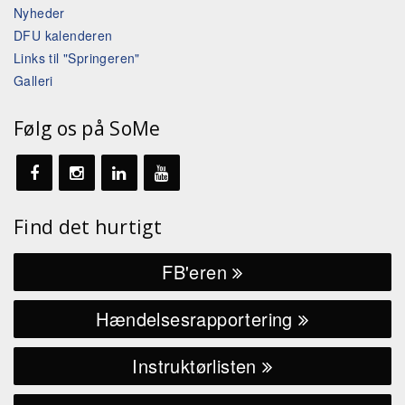
Nyheder
DFU kalenderen
Links til "Springeren"
Galleri
Følg os på SoMe
Find det hurtigt
FB'eren
Hændelsesrapportering
Instruktørlisten