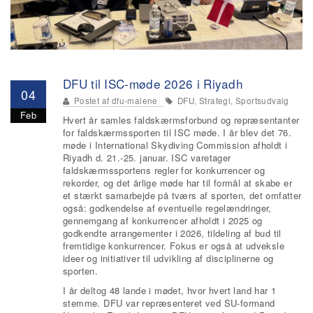
DFU til ISC-møde 2026 i Riyadh
04
Postet af
dfu-malene
DFU, Strategi, Sportsudvalg
Feb
Hvert år samles faldskærmsforbund og repræsentanter
for faldskærmssporten til ISC møde. I år blev det 76.
møde i International Skydiving Commission afholdt i
Riyadh d. 21.-25. januar. ISC varetager
faldskærmssportens regler for konkurrencer og
rekorder, og det årlige møde har til formål at skabe er
et stærkt samarbejde på tværs af sporten, det omfatter
også: godkendelse af eventuelle regelændringer,
gennemgang af konkurrencer afholdt i 2025 og
godkendte arrangementer i 2026, tildeling af bud til
fremtidige konkurrencer. Fokus er også at udveksle
ideer og initiativer til udvikling af disciplinerne og
sporten.
I år deltog 48 lande i mødet, hvor hvert land har 1
stemme. DFU var repræsenteret ved SU-formand