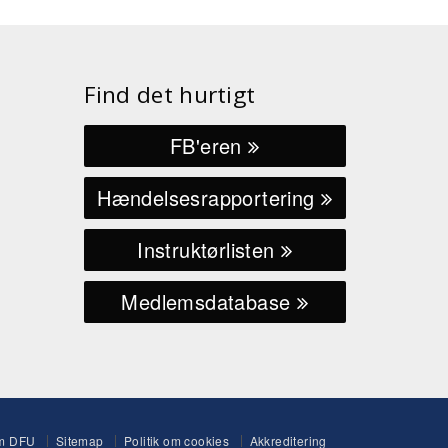
Find det hurtigt
FB'eren
Hændelsesrapportering
Instruktørlisten
Medlemsdatabase
m DFU
Sitemap
Politik om cookies
Akkreditering