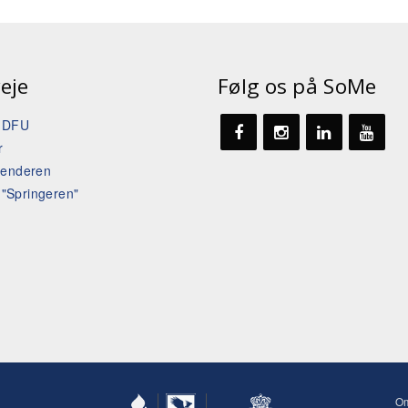
eje
Følg os på SoMe
t DFU
r
lenderen
l "Springeren"
O