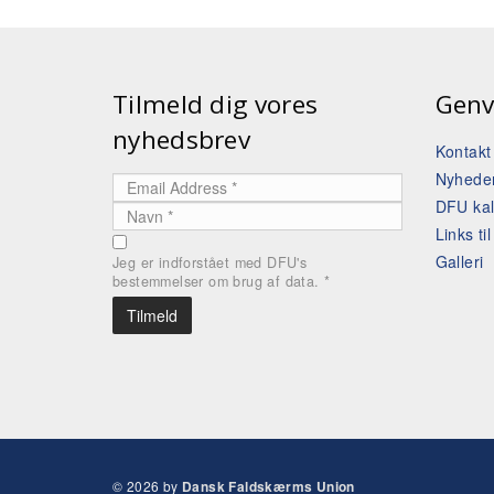
Tilmeld dig vores
Genv
nyhedsbrev
Kontak
Nyhede
DFU ka
Links ti
Galleri
Jeg er indforstået med DFU's
bestemmelser om brug af data.
*
© 2026 by
Dansk Faldskærms Union