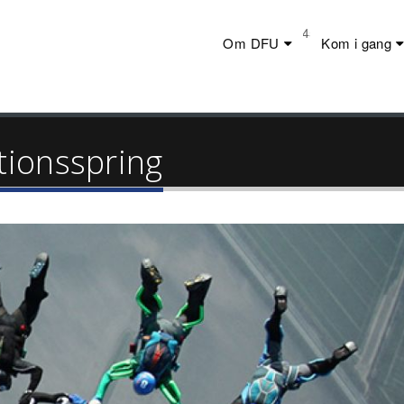
Telefon:
+45 23 44 20 19
Om DFU
Kom i gang
ionsspring