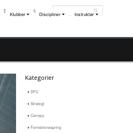
Email:
dfu@dfu.dk
Klubber
Discipliner
Instruktør
Kategorier
DFU
Strategi
Canopy
Formationsspring