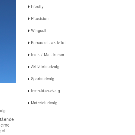
Freefly
Præcision
Wingsuit
Kursus ell. aktivitet
Instr. / Mat. kurser
Aktivitetsudvalg
Sportsudvalg
Instruktørudvalg
Materieludvalg
valg
stående
merne
get