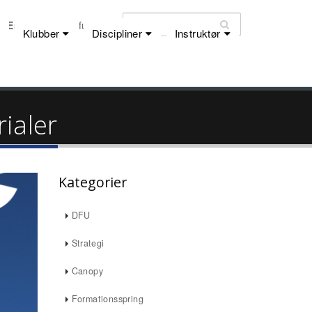
Email:
dfu@dfu.dk
Klubber
Discipliner
Instruktør
rialer
Kategorier
DFU
Strategi
Canopy
Formationsspring