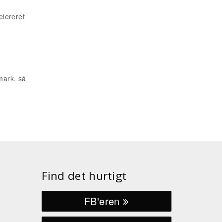
elereret
mark, så
Find det hurtigt
FB'eren