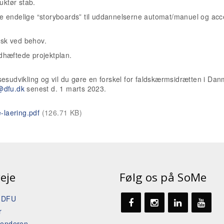
ruktør stab.
e endelige “storyboards” til uddannelserne automat/manuel og acc
sisk ved behov.
dhæftede projektplan.
esudvikling og vil du gøre en forskel for faldskærmsidrætten i Dan
j@dfu.dk
senest d. 1 marts 2023.
laering.pdf
(126.71 KB)
eje
Følg os på SoMe
t DFU
r
lenderen