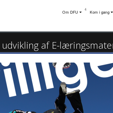
Telefon:
+45 23 44 20 19
Om DFU
Kom i gang
l udvikling af E-læringsmate