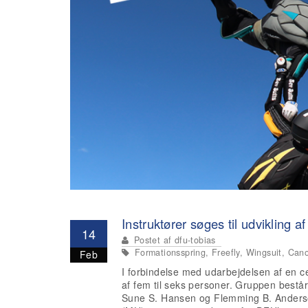
Instruktører søges til udvikling a
14
Postet af
dfu-tobias
Formationsspring, Freefly, Wingsuit, Canopy
Feb
I forbindelse med udarbejdelsen af en c
af fem til seks personer. Gruppen best
Sune S. Hansen og Flemming B. Andersen