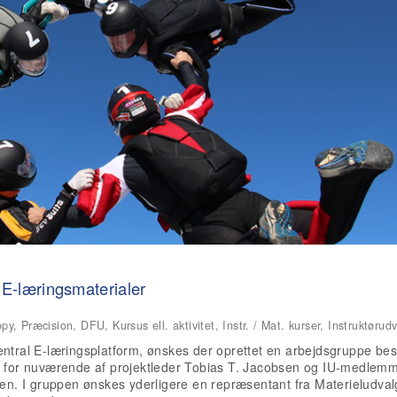
f E-læringsmaterialer
, Præcision, DFU, Kursus ell. aktivitet, Instr. / Mat. kurser, Instruktørud
entral E-læringsplatform, ønskes der oprettet en arbejdsgruppe be
år for nuværende af projektleder Tobias T. Jacobsen og IU-medlem
. I gruppen ønskes yderligere en repræsentant fra Materieludval