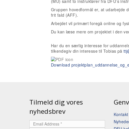
(MU) samt to instruktører fra DFU’s inst
Gruppen hovedformål er, at udarbejde d
frit fald (AFF).
Arbejdet vil primært foregå online og fy
Du kan læse mere om projektet i den ve
Har du en særlig interesse for uddannels
tilkendegiv din interesse til Tobias på
tt
Download projektplan_uddannelse_og_e-
Tilmeld dig vores
Genv
nyhedsbrev
Kontak
Nyhede
DFU ka