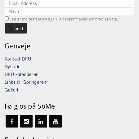
Jeg er indforstået med DFU's bestemmelser om brug af data.
*
Genveje
Kontakt DFU
Nyheder
DFU kalenderen
Links til "Springeren"
Galleri
Følg os på SoMe