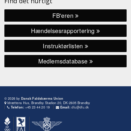
Find det hurtigt
FB'eren
Hændelsesrapportering
Instruktørlisten
Medlemsdatabase
© 2026 by
Dansk Faldskærms Union
Idrættens Hus, Brøndby Stadion 20, DK-2605 Brøndby
+45 23 44 20 19
dfu@dfu.dk
Telefon:
Email: