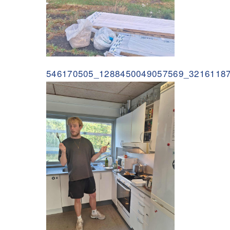
546170505_1288450049057569_32161187