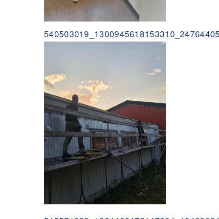
540503019_1300945618153310_24764405