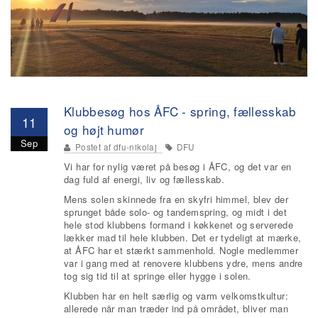
Klubbesøg hos ÅFC - spring, fællesskab
11
og højt humør
Sep
Postet af
dfu-nikolaj
DFU
Vi har for nylig været på besøg i ÅFC, og det var en
dag fuld af energi, liv og fællesskab.
Mens solen skinnede fra en skyfri himmel, blev der
sprunget både solo- og tandemspring, og midt i det
hele stod klubbens formand i køkkenet og serverede
lækker mad til hele klubben. Det er tydeligt at mærke,
at ÅFC har et stærkt sammenhold. Nogle medlemmer
var i gang med at renovere klubbens ydre, mens andre
tog sig tid til at springe eller hygge i solen.
Klubben har en helt særlig og varm velkomstkultur:
allerede når man træder ind på området, bliver man