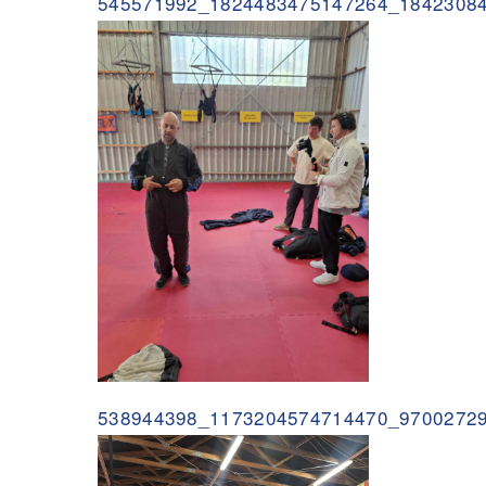
545571992_1824483475147264_18423084
538944398_1173204574714470_97002729