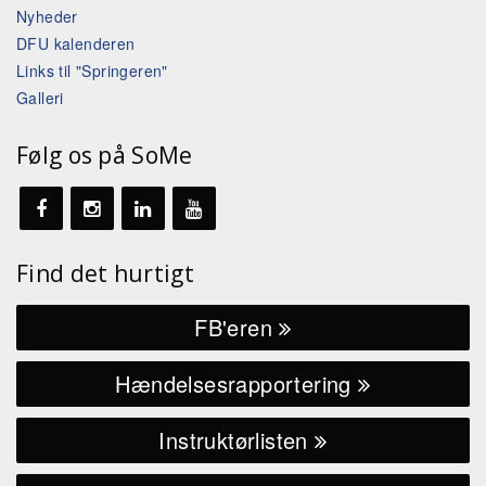
Nyheder
DFU kalenderen
Links til "Springeren"
Galleri
Følg os på SoMe
Find det hurtigt
FB'eren
Hændelsesrapportering
Instruktørlisten