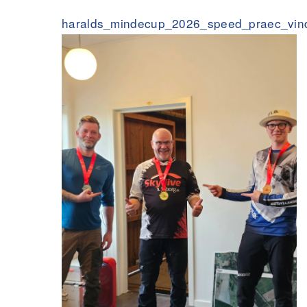
haralds_mindecup_2026_speed_praec_vind