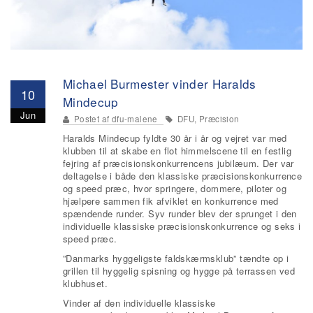
Michael Burmester vinder Haralds
10
Mindecup
Jun
Postet af
dfu-malene
DFU, Præcision
Haralds Mindecup fyldte 30 år i år og vejret var med
klubben til at skabe en flot himmelscene til en festlig
fejring af præcisionskonkurrencens jubilæum. Der var
deltagelse i både den klassiske præcisionskonkurrence
og speed præc, hvor springere, dommere, piloter og
hjælpere sammen fik afviklet en konkurrence med
spændende runder. Syv runder blev der sprunget i den
individuelle klassiske præcisionskonkurrence og seks i
speed præc.
”Danmarks hyggeligste faldskærmsklub” tændte op i
grillen til hyggelig spisning og hygge på terrassen ved
klubhuset.
Vinder af den individuelle klassiske