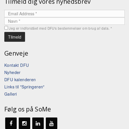
Tilmeld dig vores nyhedsbrev
Jeg er indforstået med DFU's bestemmelser om brug af data.
*
Genveje
Kontakt DFU
Nyheder
DFU kalenderen
Links til "Springeren"
Galleri
Følg os på SoMe