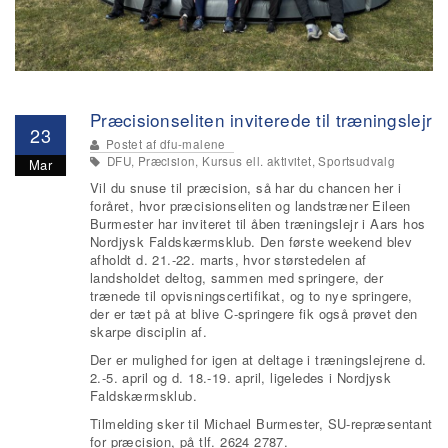
Præcisionseliten inviterede til træningslejr
23
Postet af
dfu-malene
DFU, Præcision, Kursus ell. aktivitet, Sportsudvalg
Mar
Vil du snuse til præcision, så har du chancen her i
foråret, hvor præcisionseliten og landstræner Eileen
Burmester har inviteret til åben træningslejr i Aars hos
Nordjysk Faldskærmsklub. Den første weekend blev
afholdt d. 21.-22. marts, hvor størstedelen af
landsholdet deltog, sammen med springere, der
trænede til opvisningscertifikat, og to nye springere,
der er tæt på at blive C-springere fik også prøvet den
skarpe disciplin af.
Der er mulighed for igen at deltage i træningslejrene d.
2.-5. april og d. 18.-19. april, ligeledes i Nordjysk
Faldskærmsklub.
Tilmelding sker til Michael Burmester, SU-repræsentant
for præcision, på tlf. 2624 2787.