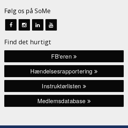
Følg os på SoMe
Find det hurtigt
FB'eren
Hændelsesrapportering
Instruktørlisten
Medlemsdatabase