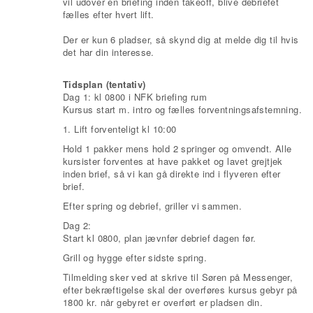
vil udover en briefing inden takeoff, blive debriefet
fælles efter hvert lift.
Der er kun 6 pladser, så skynd dig at melde dig til hvis
det har din interesse.
Tidsplan (tentativ)
Dag 1: kl 0800 i NFK briefing rum
Kursus start m. intro og fælles forventningsafstemning.
1. Lift forventeligt kl 10:00
Hold 1 pakker mens hold 2 springer og omvendt. Alle
kursister forventes at have pakket og lavet grejtjek
inden brief, så vi kan gå direkte ind i flyveren efter
brief.
Efter spring og debrief, griller vi sammen.
Dag 2:
Start kl 0800, plan jævnfør debrief dagen før.
Grill og hygge efter sidste spring.
Tilmelding sker ved at skrive til Søren på Messenger,
efter bekræftigelse skal der overføres kursus gebyr på
1800 kr. når gebyret er overført er pladsen din.