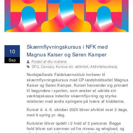
Skærmflyvningskursus i NFK med
10
Magnus Kaiser og Søren Kamper
Sep
Postet af
dfu-malene
DFU, Canopy, Kursus ell. aktivitet, Aktivitetsudvalg
Nordsjællands Faldskærmsklub inviterer til
skærmflyvningskursus med CP-landsholdsatlet Magnus
Kaiser og Søren Kamper. Kurset henvender sig primært
til begyndere i sporten, som ønsker at udvide sin
værktøjskasse indenfor skærmflyvning og styrke
relationer med andre springere på tværs af klubberne.
Kurset d. 4.-5. oktober 2025 bliver afviklet over 2 dage,
med 6 spring pr. dag.
Kursister bliver opdelt i 2 hold af 3 personer. Begge
hold bliver sat sammen ud fra niveau og wingload, og