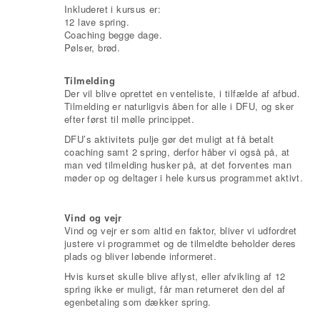
Inkluderet i kursus er:
12 lave spring.
Coaching begge dage.
Pølser, brød.
Tilmelding
Der vil blive oprettet en venteliste, i tilfælde af afbud.
Tilmelding er naturligvis åben for alle i DFU, og sker
efter først til mølle princippet.
DFU’s aktivitets pulje gør det muligt at få betalt
coaching samt 2 spring, derfor håber vi også på, at
man ved tilmelding husker på, at det forventes man
møder op og deltager i hele kursus programmet aktivt.
Vind og vejr
Vind og vejr er som altid en faktor, bliver vi udfordret
justere vi programmet og de tilmeldte beholder deres
plads og bliver løbende informeret.
Hvis kurset skulle blive aflyst, eller afvikling af 12
spring ikke er muligt, får man returneret den del af
egenbetaling som dækker spring.