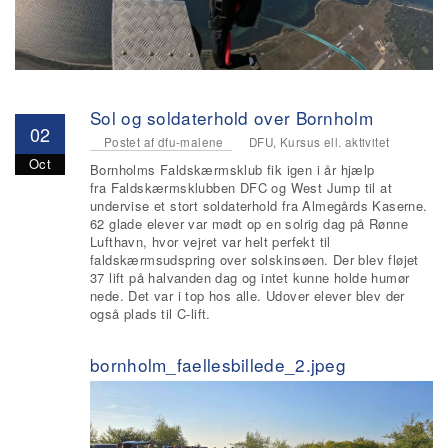
Sol og soldaterhold over Bornholm
02
Postet af
dfu-malene
DFU, Kursus ell. aktivitet
Oct
Bornholms Faldskærmsklub fik igen i år hjælp
fra Faldskærmsklubben DFC og West Jump til at
undervise et stort soldaterhold fra Almegårds Kaserne.
62 glade elever var mødt op en solrig dag på Rønne
Lufthavn, hvor vejret var helt perfekt til
faldskærmsudspring over solskinsøen. Der blev fløjet
37 lift på halvanden dag og intet kunne holde humør
nede. Det var i top hos alle. Udover elever blev der
også plads til C-lift.
bornholm_faellesbillede_2.jpeg