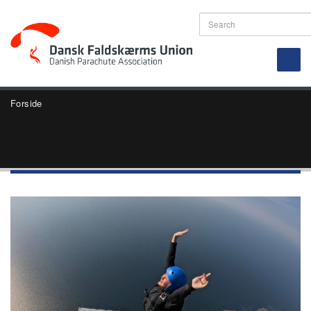
Forside
Sol og soldaterhold over
Bornholm