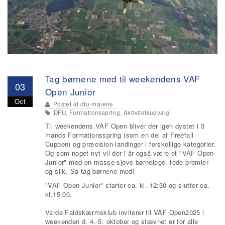
Tag børnene med til weekendens VAF
03
Open Junior
Oct
Postet af
dfu-malene
DFU, Formationsspring, Aktivitetsudvalg
Til weekendens VAF Open bliver der igen dystet i 3
mands Formationsspring (som en del af Freefall
Cuppen) og præcision-landinger i forskellige kategorier.
Og som noget nyt vil der i år også være et "VAF Open
Junior" med en masse sjove børnelege, fede premier
og slik. Så tag børnene med!
"VAF Open Junior" starter ca. kl. 12:30 og slutter ca.
kl.15:00.
Varde Faldskærmsklub inviterer til VAF Open2025 i
weekenden d. 4.-5. oktober og stævnet er for alle