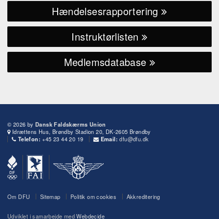
Hændelsesrapportering
Instruktørlisten
Medlemsdatabase
© 2026 by
Dansk Faldskærms Union
Idrættens Hus, Brøndby Stadion 20, DK-2605 Brøndby
+45 23 44 20 19
dfu@dfu.dk
Telefon:
Email:
Om DFU
Sitemap
Politik om cookies
Akkreditering
Udviklet i samarbejde med
Webdecide