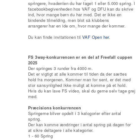
springere, hvadenten du har taget 1 eller 5.000 spring. I
facebookbegivenheden hos VAF og DFU kan du skrive
ind, hvor mange børn du har med. Det er ikke en
bindende tilmelding, men blot så klubbens
arrangører har en ide om, hvor mange der kommer.
Du kan finde invitationen til
VAF Open her
.
FS 3way-konkurrencen er en del af Freefall cuppen
2025
Der springes 3 runder fra 4000 m.
Det er vigtigt at alle kommer til tiden da der sættes
hold fra morgenen. Kommer man for sent, er det med
stor sansynlighed ikke muligt at komme på et hold.
Hvis du kan lave FS video, skal du gerne selv tage grej
med.
Præcisions konkurrencen
Springerne bliver opdelt i 3 katogorier efter antal
spring.
Der kan komme ændringer i antal spring på dagen for
at sikre deltagere i alle kategorier.
1 - 60 Spring