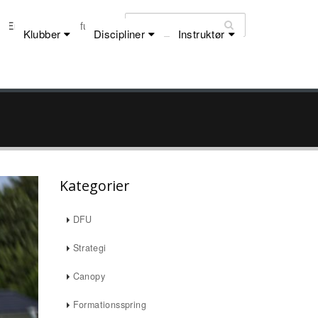
Email:
dfu@dfu.dk
Klubber
Discipliner
Instruktør
Kategorier
DFU
Strategi
Canopy
Formationsspring