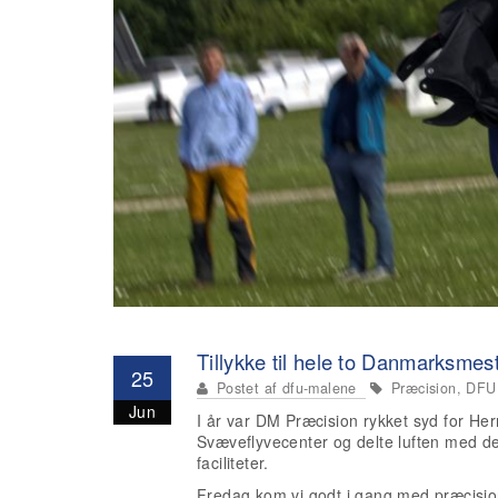
Tillykke til hele to Danmarksmes
25
Postet af
dfu-malene
Præcision, DFU
Jun
I år var DM Præcision rykket syd for H
Svæveflyvecenter og delte luften med d
faciliteter.
Fredag kom vi godt i gang med præcisio