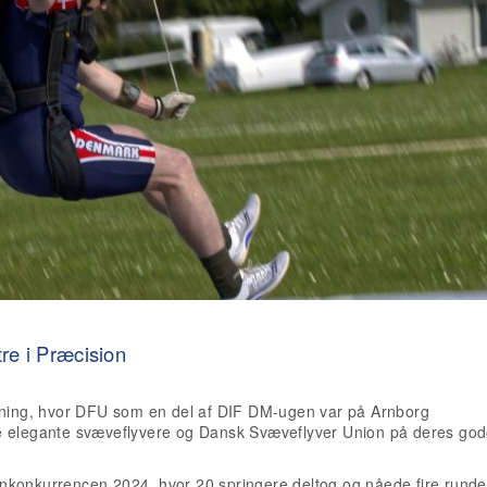
tre i Præcision
erning, hvor DFU som en del af DIF DM-ugen var på Arnborg
e elegante svæveflyvere og Dansk Svæveflyver Union på deres go
nkonkurrencen 2024, hvor 20 springere deltog og nåede fire runde