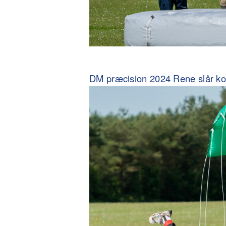
DM præcision 2024 Rene slår kol