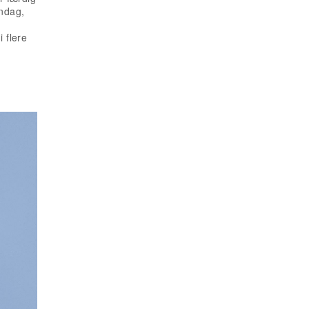
ndag,
 flere