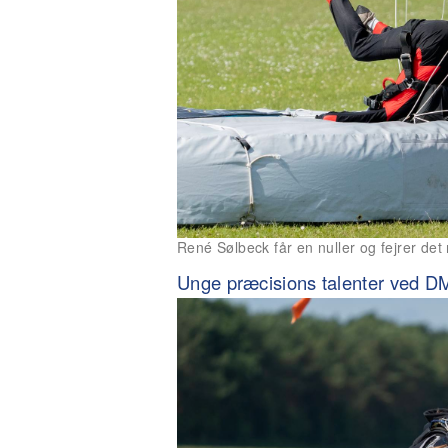
René Sølbeck får en nuller og fejrer de
Unge præcisions talenter ved D