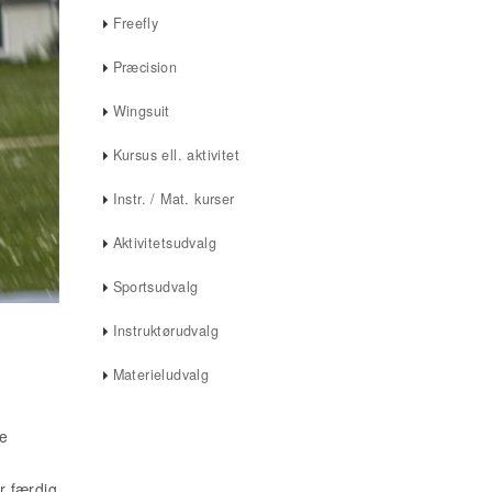
Freefly
Præcision
Wingsuit
Kursus ell. aktivitet
Instr. / Mat. kurser
Aktivitetsudvalg
Sportsudvalg
Instruktørudvalg
Materieludvalg
de
r færdig