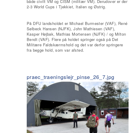
både civilt VM og CISM (militær VM). Derudover er der
2-3 World Cups i Tjekkiet, Italien og Østrig.
På DFU landsholdet er Michael Burmester (VAF), René
Sølbeck Hansen (NJFK), John Mathiesen (VAF),
Kasper Højbak, Mathias Mortensen (NJFK) / og Milton
Bendt (VAF). Flere på holdet springer også på Det
Militære Faldskærmshold og det var derfor springere
fra begge hold, som var afsted.
praec_traeningslejr_pinse_26_7.jpg