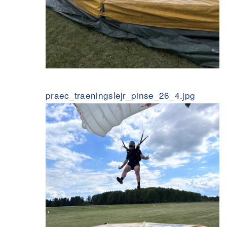
praec_traeningslejr_pinse_26_4.jpg