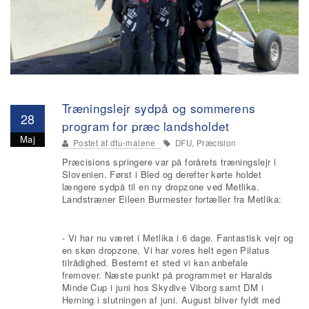
Træningslejr sydpå og sommerens
28
program for præc landsholdet
Maj
Postet af
dfu-malene
DFU, Præcision
Præcisions springere var på forårets træningslejr i
Slovenien. Først i Bled og derefter kørte holdet
længere sydpå til en ny dropzone ved Metlika.
Landstræner Eileen Burmester fortæller fra Metlika:
- Vi har nu været i Metlika i 6 dage. Fantastisk vejr og
en skøn dropzone. Vi har vores helt egen Pilatus
tilrådighed. Bestemt et sted vi kan anbefale
fremover. Næste punkt på programmet er Haralds
Minde Cup i juni hos Skydive Viborg samt DM i
Herning i slutningen af juni. August bliver fyldt med