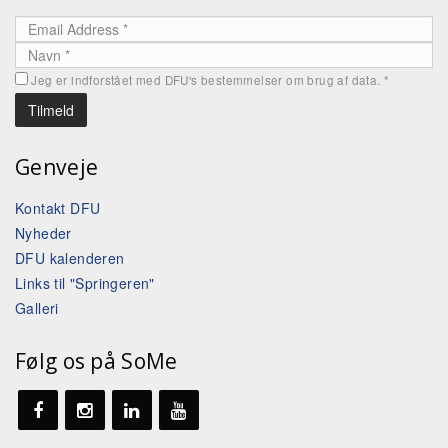
Jeg er indforstået med DFU's bestemmelser om brug af data.
*
Genveje
Kontakt DFU
Nyheder
DFU kalenderen
Links til "Springeren"
Galleri
Følg os på SoMe