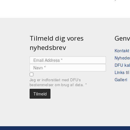
Tilmeld dig vores
Genv
nyhedsbrev
Kontak
Nyhede
DFU ka
Links ti
Galleri
Jeg er indforstået med DFU's
bestemmelser om brug af data.
*