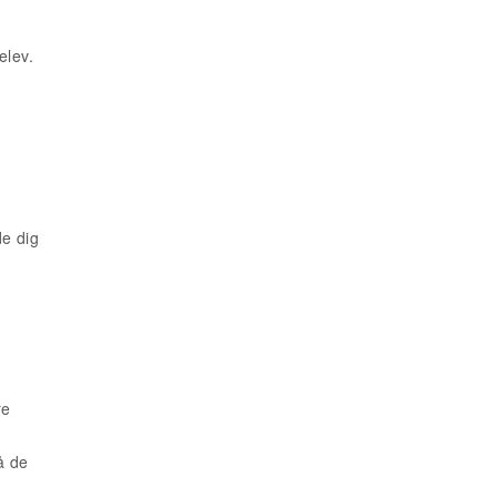
elev.
de dig
re
å de