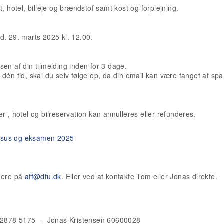
, hotel, billeje og brændstof samt kost og forplejning.
 d. 29. marts 2025 kl. 12.00.
en af din tilmelding inden for 3 dage.
dén tid, skal du selv følge op, da din email kan være fanget af spam
ter , hotel og bilreservation kan annulleres eller refunderes.
kursus og eksamen 2025
inere på
aff@dfu.dk
. Eller ved at kontakte Tom eller Jonas direkte.
2878 5175 - Jonas Kristensen 60600028