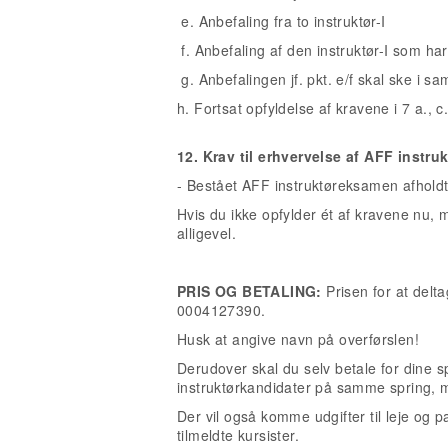
e. Anbefaling fra to instruktør-I
f. Anbefaling af den instruktør-I som har
g. Anbefalingen jf. pkt. e/f skal ske i 
h. Fortsat opfyldelse af kravene i 7 a., c.
12. Krav til erhvervelse af AFF instruk
- Bestået AFF instruktøreksamen afhold
Hvis du ikke opfylder ét af kravene nu, 
alligevel.
PRIS OG BETALING:
Prisen for at delta
0004127390.
Husk at angive navn på overførslen!
Derudover skal du selv betale for dine s
instruktørkandidater på samme spring, må
Der vil også komme udgifter til leje og p
tilmeldte kursister.