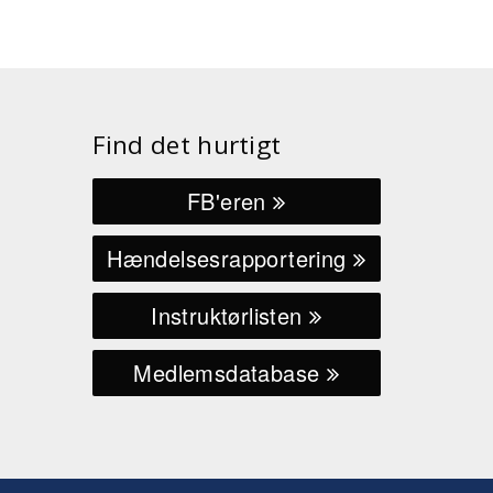
Find det hurtigt
FB'eren
Hændelsesrapportering
Instruktørlisten
Medlemsdatabase