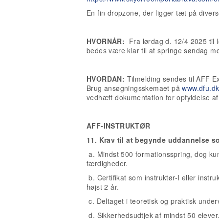
En fin dropzone, der ligger tæt på divers
HVORNÅR:
Fra lørdag d. 12/4 2025 til 
bedes være klar til at springe søndag m
HVORDAN:
Tilmelding sendes til AFF Ex
Brug ansøgningsskemaet på
www.dfu.d
vedhæft dokumentation for opfyldelse af
AFF-INSTRUKTØR
11. Krav til at begynde uddannelse s
a. Mindst 500 formationsspring, dog ku
færdigheder.
b. Certifikat som instruktør-I eller instr
højst 2 år.
c. Deltaget i teoretisk og praktisk under
d. Sikkerhedsudtjek af mindst 50 elever