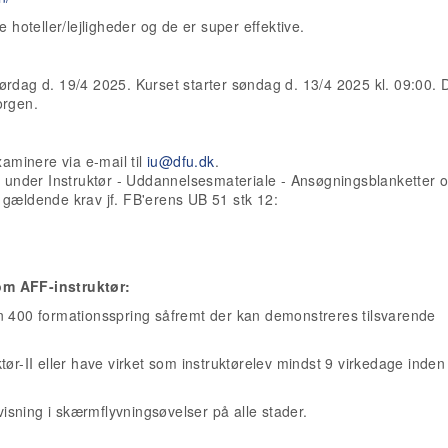
e hoteller/lejligheder og de er super effektive.
lørdag d. 19/4 2025. Kurset starter søndag d. 13/4 2025 kl. 09:00. 
orgen.
aminere via e-mail til
iu@dfu.dk
.
k
under Instruktør - Uddannelsesmateriale - Ansøgningsblanketter 
 gældende krav jf. FB'erens UB 51 stk 12:
om AFF-instruktør:
n 400 formationsspring såfremt der kan demonstreres tilsvarende
uktør-II eller have virket som instruktørelev mindst 9 virkedage inden
visning i skærmflyvningsøvelser på alle stader.
.