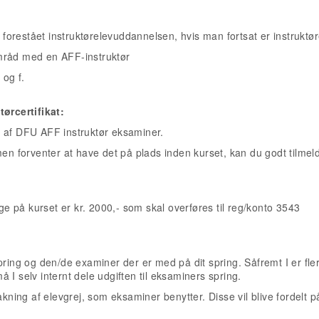
 forestået instruktørelevuddannelsen, hvis man fortsat er instruktør
samråd med en AFF-instruktør
 og f.
tørcertifikat:
t af DFU AFF instruktør eksaminer.
men forventer at have det på plads inden kurset, kan du godt tilmel
ge på kurset er kr. 2000,- som skal overføres til reg/konto 3543
pring og den/de examiner der er med på dit spring. Såfremt I er fle
 I selv internt dele udgiften til eksaminers spring.
akning af elevgrej, som eksaminer benytter. Disse vil blive fordelt p