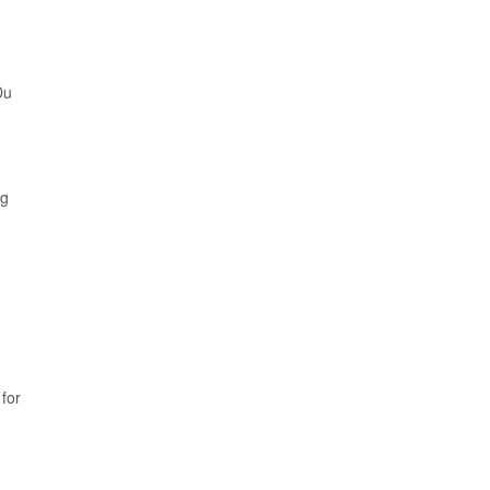
Du
og
 for