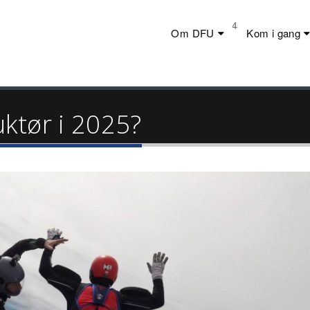
Telefon:
+45 23 44 20 19
Om DFU
Kom i gang
ruktør i 2025?