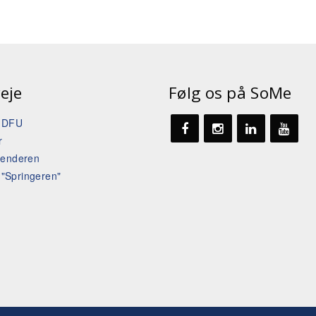
eje
Følg os på SoMe
t DFU
r
lenderen
l "Springeren"