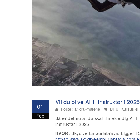
Vil du blive AFF Instruktør i 202
01
Postet af
dfu-malene
DFU, Kursus ell. 
Feb
Så er det nu at du skal tilmelde dig AFF
instruktør i 2025.
HVOR:
Skydive Empuriabrava. Ligger i 
https://www.skydiveempuriabrava.com/e