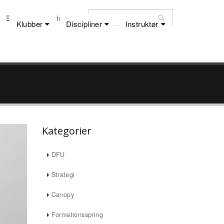
Email:
dfu@dfu.dk
Klubber
Discipliner
Instruktør
Kategorier
DFU
Strategi
Canopy
Formationsspring