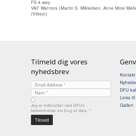
FS 4-way
VAF Warriors (Martin S. Mikkelsen, Anne Mine Møl
(Video))
Tilmeld dig vores
Genv
nyhedsbrev
Kontak
Nyhede
DFU ka
Links ti
Galleri
Jeg er indforstået med DFU's
bestemmelser om brug af data.
*