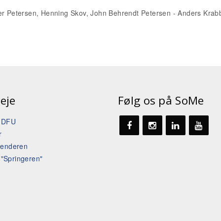
ler Petersen, Henning Skov, John Behrendt Petersen - Anders Krab
eje
Følg os på SoMe
t DFU
r
lenderen
l "Springeren"