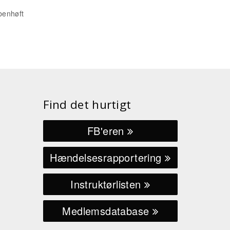
benhøft
Find det hurtigt
FB'eren
Hændelsesrapportering
Instruktørlisten
Medlemsdatabase