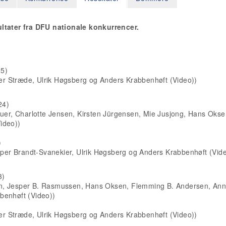
ultater fra DFU nationale konkurrencer.
)
25)
r Stræde, Ulrik Høgsberg og Anders Krabbenhøft (Video))
24)
auer, Charlotte Jensen, Kirsten Jürgensen, Mie Jusjong, Hans Okse
ideo))
)
er Brandt-Svanekier, Ulrik Høgsberg og Anders Krabbenhøft (Vide
3)
ksen, Jesper B. Rasmussen, Hans Oksen, Flemming B. Andersen, An
benhøft (Video))
r Stræde, Ulrik Høgsberg og Anders Krabbenhøft (Video))