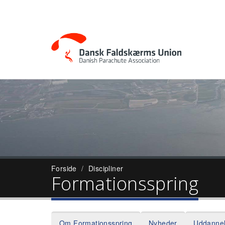
Forside
Discipliner
Formationsspring
Om Formationsspring
Nyheder
Uddanne