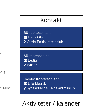
Kontakt
SU repræsentant
Hans Oksen
Varde Faldskærmsklub
n,
AU repræsentant
Ledig
Jylland
o))
Dommerrepræsentant
Ulla Mærsk
ne Mine
Sydsjællands Faldskærmsklub
Aktiviteter / kalender