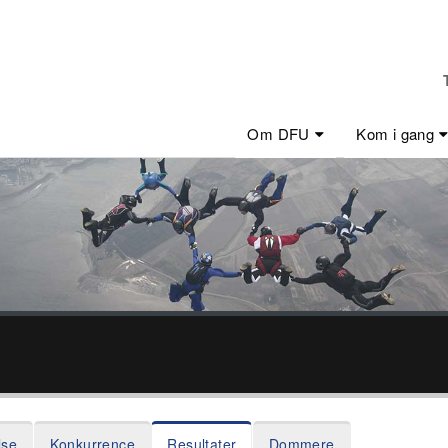
Om DFU
Kom i gang
lse
Konkurrence
Resultater
Dommere