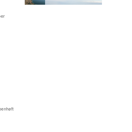
per
benhøft