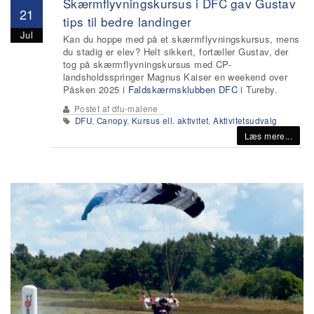
Skærmflyvningskursus i DFC gav Gustav
21
tips til bedre landinger
Jul
Kan du hoppe med på et skærmflyvningskursus, mens
du stadig er elev? Helt sikkert, fortæller Gustav, der
tog på skærmflyvningskursus med CP-
landsholdsspringer Magnus Kaiser en weekend over
Påsken 2025 i
Faldskærmsklubben DFC
i Tureby.
Postet af
dfu-malene
DFU
,
Canopy
,
Kursus ell. aktivitet
,
Aktivitetsudvalg
Læs mere...