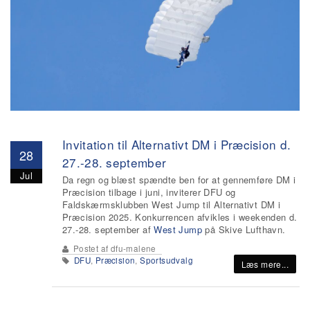
Invitation til Alternativt DM i Præcision d.
28
27.-28. september
Jul
Da regn og blæst spændte ben for at gennemføre DM i
Præcision tilbage i juni, inviterer DFU og
Faldskærmsklubben West Jump til Alternativt DM i
Præcision 2025. Konkurrencen afvikles i weekenden d.
27.-28. september af
West Jump
på Skive Lufthavn.
Postet af
dfu-malene
DFU
,
Præcision
,
Sportsudvalg
Læs mere...