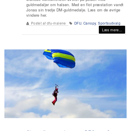
guldmedaljer om halsen. Med en flot præstation vandt
Jonas sin tredje DM-guldmedalje. Læs om de øvrige
vindere her.
Postet af
dfu-malene
DFU
,
Canopy
,
Sportsudvalg
Læs mere...