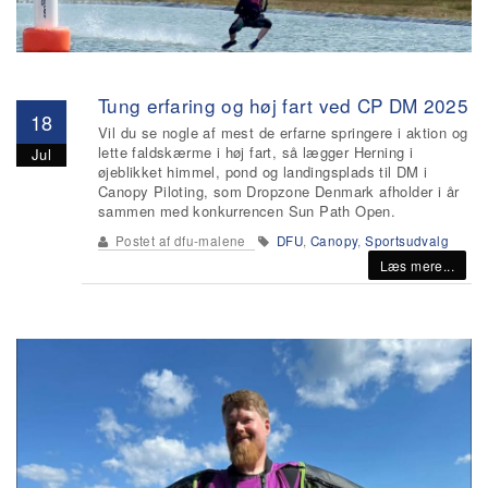
Tung erfaring og høj fart ved CP DM 2025
18
Vil du se nogle af mest de erfarne springere i aktion og
lette faldskærme i høj fart, så lægger Herning i
Jul
øjeblikket himmel, pond og landingsplads til DM i
Canopy Piloting, som Dropzone Denmark afholder i år
sammen med konkurrencen Sun Path Open.
Postet af
dfu-malene
DFU
,
Canopy
,
Sportsudvalg
Læs mere...