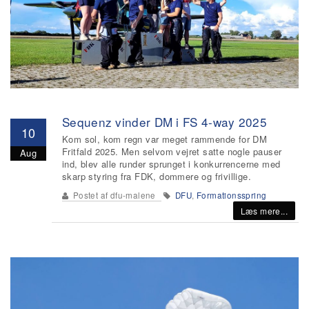
Sequenz vinder DM i FS 4-way 2025
10
Kom sol, kom regn var meget rammende for DM
Fritfald 2025. Men selvom vejret satte nogle pauser
Aug
ind, blev alle runder sprunget i konkurrencerne med
skarp styring fra FDK, dommere og frivillige.
Postet af
dfu-malene
DFU
,
Formationsspring
Læs mere...