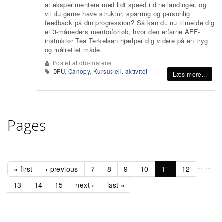
at eksperimentere med lidt speed i dine landinger, og
vil du gerne have struktur, sparring og personlig
feedback på din progression? Så kan du nu tilmelde dig
et 3-måneders mentorforløb, hvor den erfarne AFF-
instruktør Tea Terkelsen hjælper dig videre på en tryg
og målrettet måde.
Postet af
dfu-malene
DFU
,
Canopy
,
Kursus ell. aktivitet
Læs mere...
Pages
…
…
« first
‹ previous
7
8
9
10
11
12
13
14
15
next ›
last »