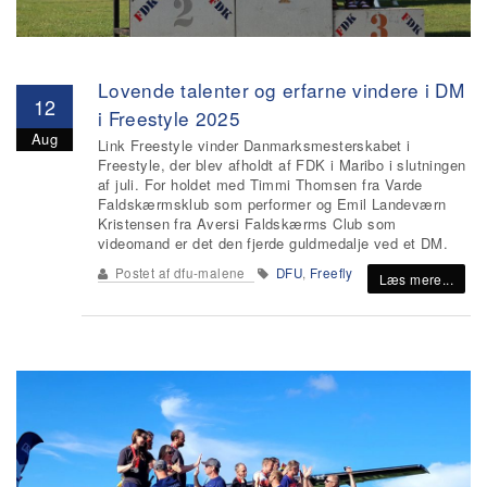
Lovende talenter og erfarne vindere i DM
12
i Freestyle 2025
Aug
Link Freestyle vinder Danmarksmesterskabet i
Freestyle, der blev afholdt af FDK i Maribo i slutningen
af juli. For holdet med Timmi Thomsen fra Varde
Faldskærmsklub som performer og Emil Landeværn
Kristensen fra Aversi Faldskærms Club som
videomand er det den fjerde guldmedalje ved et DM.
Postet af
dfu-malene
DFU
,
Freefly
Læs mere...