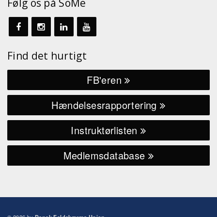
Følg os på SoMe
Find det hurtigt
FB'eren
Hændelsesrapportering
Instruktørlisten
Medlemsdatabase