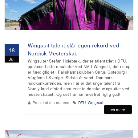
Wingsuit talent slår egen rekord ved
18
Nordisk Mesterskab
Jul
Wingsuiter Stefan Holebæk, der er talentatlet i DFU,
opnåede flotte resultater ved NM i Wingsuit, der netop
er færdigfløjet i Fallskärmsklubben Cirrus Göteborg i
Vårgårda i Sverige. Sidste år vandt Danmark
holdkonkurrencen, men i år er det unge talent fra
Nordjylland afsted som eneste danske wingsuiter ved
mesterskabet. Og det har han mestret rigtig godt.
Postet af
dfu-malene
DFU
,
Wingsuit
Læs mere...