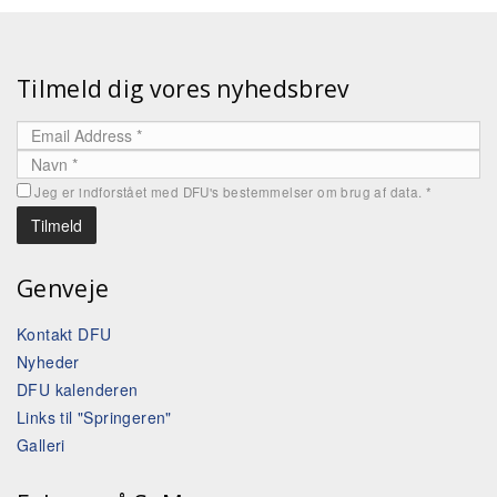
Tilmeld dig vores nyhedsbrev
Jeg er indforstået med DFU's bestemmelser om brug af data.
*
Genveje
Kontakt DFU
Nyheder
DFU kalenderen
Links til "Springeren"
Galleri