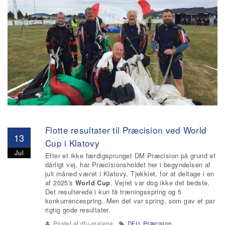
Flotte resultater til Præcision ved World
13
Cup i Klatovy
Jul
Efter et ikke færdigsprunget DM Præcision på grund af
dårligt vej, har Præcisionsholdet her i begyndelsen af
juli måned været i Klatovy, Tjekkiet, for at deltage i en
af 2025's
World Cup
. Vejret var dog ikke det bedste.
Det resulterede i kun få træningsspring og 5
konkurrencespring. Men det var spring, som gav et par
rigtig gode resultater.
Postet af
dfu-malene
DFU
,
Præcision