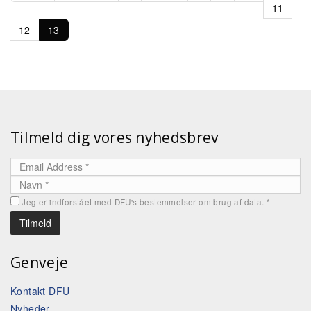
11
12
13
Tilmeld dig vores nyhedsbrev
Jeg er indforstået med DFU's bestemmelser om brug af data.
*
Genveje
Kontakt DFU
Nyheder