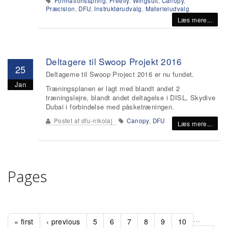
Formationsspring
,
Freefly
,
Wingsuit
,
Canopy
,
Præcision
,
DFU
,
Instruktørudvalg
,
Materieludvalg
Læs mere...
Deltagere til Swoop Projekt 2016
25
Deltagerne til Swoop Project 2016 er nu fundet.
Jan
Træningsplanen er lagt med blandt andet 2
træningslejre, blandt andet deltagelse i DISL, Skydive
Dubai i forbindelse med påsketræningen.
Postet af
dfu-nikolaj
Canopy
,
DFU
Læs mere...
Pages
…
« first
‹ previous
5
6
7
8
9
10