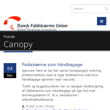
Forside
Canopy
Faldskærme som håndbagage
04
Igennem flere år har der været forespørgsel omkring
problematikken med at tage faldskærme med som
Mar
håndbagage igennem især security.
Trafik og byggestyrelsen har nu optaget medbringning
af faldskærme som håndbagage på lige fod med
lavinerygsække ift. bl.a. eksplosiver i
sikkerhedsudløserne.
Postet af
dfu-nikolaj