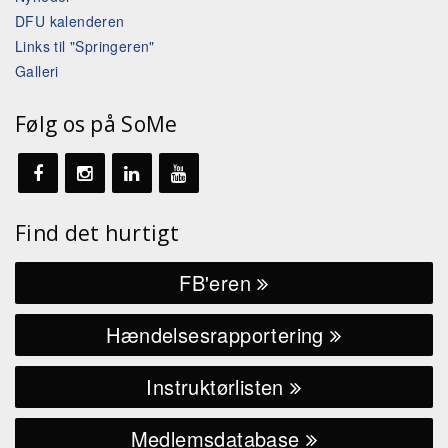
DFU kalenderen
Links til "Springeren"
Galleri
Følg os på SoMe
Find det hurtigt
FB'eren
Hændelsesrapportering
Instruktørlisten
Medlemsdatabase