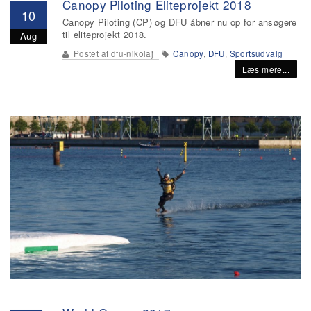
Canopy Piloting Eliteprojekt 2018
10
Canopy Piloting (CP) og DFU åbner nu op for ansøgere
til eliteprojekt 2018.
Aug
Postet af
dfu-nikolaj
Canopy
,
DFU
,
Sportsudvalg
Læs mere...