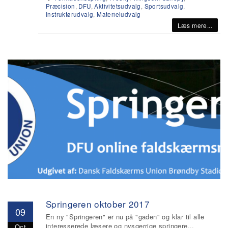
Præcision
,
DFU
,
Aktivitetsudvalg
,
Sportsudvalg
,
Instruktørudvalg
,
Materieludvalg
Læs mere...
Springeren oktober 2017
09
En ny "Springeren" er nu på "gaden" og klar til alle
interesserede læsere og nysgerrige springere...
Oct