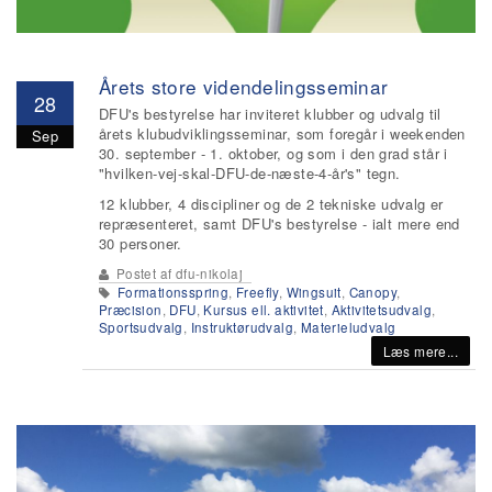
Årets store videndelingsseminar
28
DFU's bestyrelse har inviteret klubber og udvalg til
årets klubudviklingsseminar, som foregår i weekenden
Sep
30. september - 1. oktober, og som i den grad står i
"hvilken-vej-skal-DFU-de-næste-4-år's" tegn.
12 klubber, 4 discipliner og de 2 tekniske udvalg er
repræsenteret, samt DFU's bestyrelse - ialt mere end
30 personer.
Postet af
dfu-nikolaj
Formationsspring
,
Freefly
,
Wingsuit
,
Canopy
,
Præcision
,
DFU
,
Kursus ell. aktivitet
,
Aktivitetsudvalg
,
Sportsudvalg
,
Instruktørudvalg
,
Materieludvalg
Læs mere...