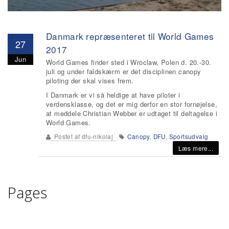
Danmark repræsenteret til World Games
27
2017
Jun
World Games finder sted i Wroclaw, Polen d. 20.-30.
juli og under faldskærm er det disciplinen canopy
piloting der skal vises frem.
I Danmark er vi så heldige at have piloter i
verdensklasse, og det er mig derfor en stor fornøjelse,
at meddele Christian Webber er udtaget til deltagelse i
World Games.
Postet af
dfu-nikolaj
Canopy
,
DFU
,
Sportsudvalg
Læs mere...
Pages