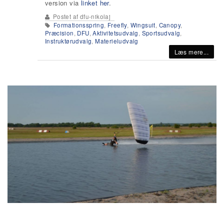
version via
linket her
.
Postet af
dfu-nikolaj
Formationsspring
,
Freefly
,
Wingsuit
,
Canopy
,
Præcision
,
DFU
,
Aktivitetsudvalg
,
Sportsudvalg
,
Instruktørudvalg
,
Materieludvalg
Læs mere...