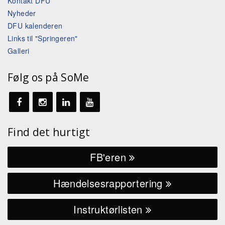
Kontakt DFU
Nyheder
DFU kalenderen
Links til "Springeren"
Galleri
Følg os på SoMe
Find det hurtigt
FB'eren
Hændelsesrapportering
Instruktørlisten