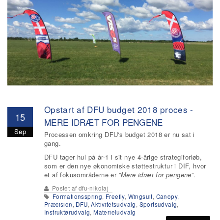
Opstart af DFU budget 2018 proces -
15
MERE IDRÆT FOR PENGENE
Sep
Processen omkring DFU's budget 2018 er nu sat i
gang.
DFU tager hul på år-1 i sit nye 4-årige strategiforløb,
som er den nye økonomiske støttestruktur i DIF, hvor
et af fokusområderne er ”
Mere idræt for pengene
”.
Postet af
dfu-nikolaj
Formationsspring
,
Freefly
,
Wingsuit
,
Canopy
,
Præcision
,
DFU
,
Aktivitetsudvalg
,
Sportsudvalg
,
Instruktørudvalg
,
Materieludvalg