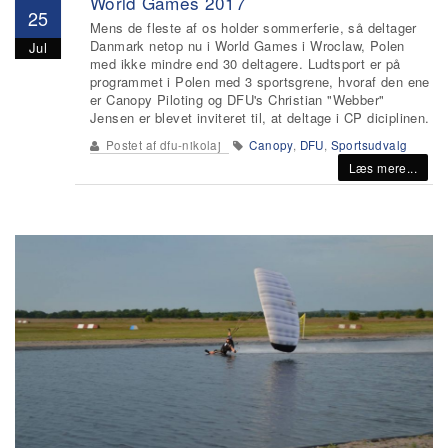
World Games 2017
25
Mens de fleste af os holder sommerferie, så deltager
Danmark netop nu i World Games i Wroclaw, Polen
Jul
med ikke mindre end 30 deltagere. Ludtsport er på
programmet i Polen med 3 sportsgrene, hvoraf den ene
er Canopy Piloting og DFU's Christian "Webber"
Jensen er blevet inviteret til, at deltage i CP diciplinen.
Postet af
dfu-nikolaj
Canopy
,
DFU
,
Sportsudvalg
Læs mere...