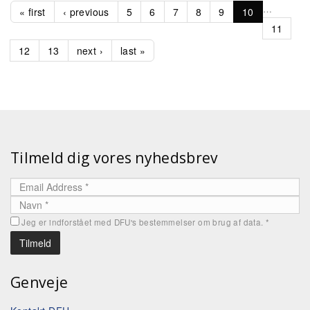
…
« first
‹ previous
5
6
7
8
9
10
11
12
13
next ›
last »
Tilmeld dig vores nyhedsbrev
Jeg er indforstået med DFU's bestemmelser om brug af data.
*
Genveje