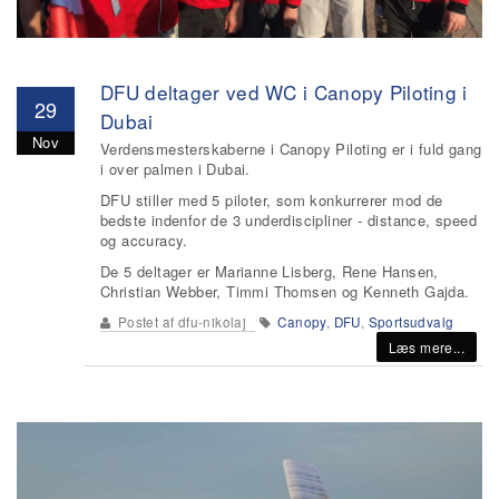
DFU deltager ved WC i Canopy Piloting i
29
Dubai
Nov
Verdensmesterskaberne i Canopy Piloting er i fuld gang
i over palmen i Dubai.
DFU stiller med 5 piloter, som konkurrerer mod de
bedste indenfor de 3 underdiscipliner - distance, speed
og accuracy.
De 5 deltager er Marianne Lisberg, Rene Hansen,
Christian Webber, Timmi Thomsen og Kenneth Gajda.
Postet af
dfu-nikolaj
Canopy
,
DFU
,
Sportsudvalg
Læs mere...