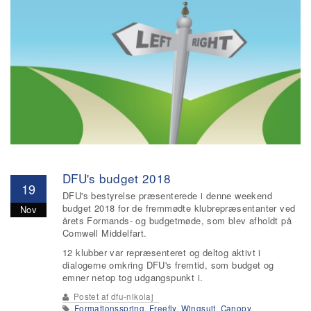
DFU's budget 2018
19
DFU's bestyrelse præsenterede i denne weekend
budget 2018 for de fremmødte klubrepræsentanter ved
Nov
årets Formands- og budgetmøde, som blev afholdt på
Comwell Middelfart.
12 klubber var repræsenteret og deltog aktivt i
dialogerne omkring DFU's fremtid, som budget og
emner netop tog udgangspunkt i.
Postet af
dfu-nikolaj
Formationsspring
,
Freefly
,
Wingsuit
,
Canopy
,