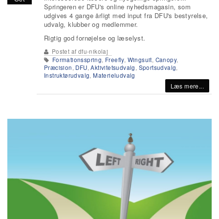
Springeren er DFU's online nyhedsmagasin, som
udgives 4 gange årligt med input fra DFU's bestyrelse,
udvalg, klubber og medlemmer.
Rigtig god fornøjelse og læselyst.
Postet af
dfu-nikolaj
Formationsspring
,
Freefly
,
Wingsuit
,
Canopy
,
Præcision
,
DFU
,
Aktivitetsudvalg
,
Sportsudvalg
,
Instruktørudvalg
,
Materieludvalg
Læs mere...