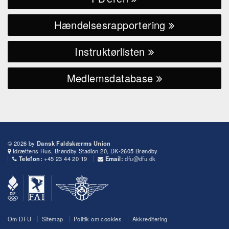
Hændelsesrapportering
Instruktørlisten
Medlemsdatabase
© 2026 by
Dansk Faldskærms Union
Idrættens Hus, Brøndby Stadion 20, DK-2605 Brøndby
+45 23 44 20 19
dfu@dfu.dk
Telefon:
Email:
Om DFU
Sitemap
Politik om cookies
Akkreditering