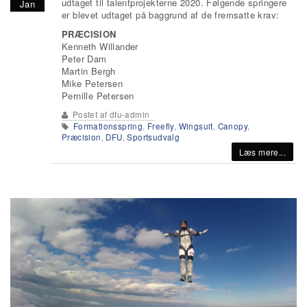
udtaget til talentprojekterne 2020. Følgende springere
Jan
er blevet udtaget på baggrund af de fremsatte krav:
PRÆCISION
Kenneth Willander
Peter Dam
Martin Bergh
Mike Petersen
Pernille Petersen
Postet af
dfu-admin
Formationsspring
,
Freefly
,
Wingsuit
,
Canopy
,
Præcision
,
DFU
,
Sportsudvalg
Læs mere...