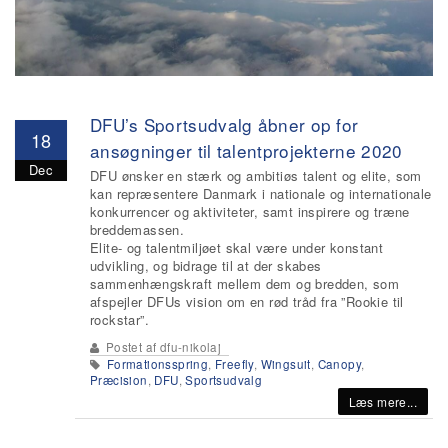
DFU’s Sportsudvalg åbner op for
18
ansøgninger til talentprojekterne 2020
Dec
DFU ønsker en stærk og ambitiøs talent og elite, som
kan repræsentere Danmark i nationale og internationale
konkurrencer og aktiviteter, samt inspirere og træne
breddemassen.
Elite‐ og talentmiljøet skal være under konstant
udvikling, og bidrage til at der skabes
sammenhængskraft mellem dem og bredden, som
afspejler DFUs vision om en rød tråd fra ”Rookie til
rockstar”.
Postet af
dfu-nikolaj
Formationsspring
,
Freefly
,
Wingsuit
,
Canopy
,
Præcision
,
DFU
,
Sportsudvalg
Læs mere...