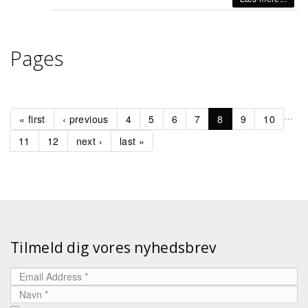
Pages
…
« first
‹ previous
4
5
6
7
8
9
10
11
12
next ›
last »
Tilmeld dig vores nyhedsbrev