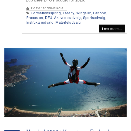
Postet af
dfu-nikolaj
Formationsspring
,
Freefly
,
Wingsuit
,
Canopy
,
Præcision
,
DFU
,
Aktivitetsudvalg
,
Sportsudvalg
,
Instruktørudvalg
,
Materieludvalg
Læs mere...