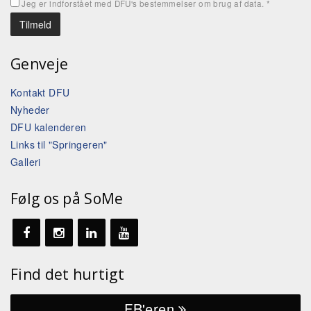
Jeg er indforstået med DFU's bestemmelser om brug af data.
*
Genveje
Kontakt DFU
Nyheder
DFU kalenderen
Links til "Springeren"
Galleri
Følg os på SoMe
Find det hurtigt
FB'eren