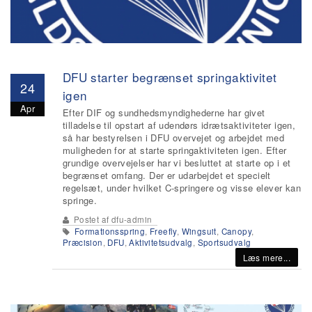
DFU starter begrænset springaktivitet
24
igen
Apr
Efter DIF og sundhedsmyndighederne har givet
tilladelse til opstart af udendørs idrætsaktiviteter igen,
så har bestyrelsen i DFU overvejet og arbejdet med
muligheden for at starte springaktiviteten igen. Efter
grundige overvejelser har vi besluttet at starte op i et
begrænset omfang. Der er udarbejdet et specielt
regelsæt, under hvilket C-springere og visse elever kan
springe.
Postet af
dfu-admin
Formationsspring
,
Freefly
,
Wingsuit
,
Canopy
,
Præcision
,
DFU
,
Aktivitetsudvalg
,
Sportsudvalg
Læs mere...