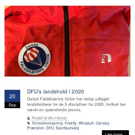
DFU’s landshold i 2020
20
Dansk Faldskærms Union har netop udtaget
landsholdene for de 5 discipliner for 2020, hvilket har
Sep
været en spændende proces.
Postet af
dfu-nikolaj
Formationsspring
,
Freefly
,
Wingsuit
,
Canopy
,
Præcision
,
DFU
,
Sportsudvalg
Læs mere...