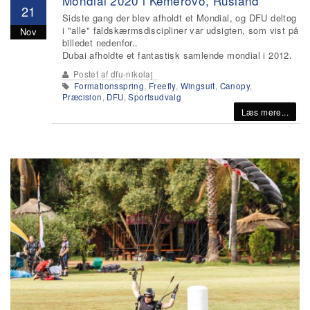
Mondial 2020 i Kemerovo, Rusland
21
Sidste gang der blev afholdt et Mondial, og DFU deltog
i "alle" faldskærmsdiscipliner var udsigten, som vist på
Nov
billedet nedenfor..
Dubai afholdte et fantastisk samlende mondial i 2012.
Postet af
dfu-nikolaj
Formationsspring
,
Freefly
,
Wingsuit
,
Canopy
,
Præcision
,
DFU
,
Sportsudvalg
Læs mere...