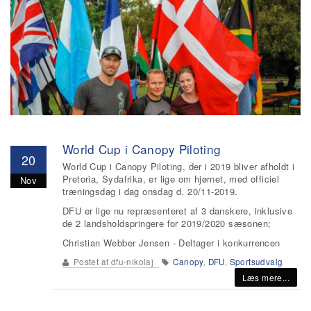
World Cup i Canopy Piloting
20
World Cup i Canopy Piloting, der i 2019 bliver afholdt i
Pretoria, Sydafrika, er lige om hjørnet, med officiel
Nov
træningsdag i dag onsdag d. 20/11-2019.
DFU er lige nu repræsenteret af 3 danskere, inklusive
de 2 landsholdspringere for 2019/2020 sæsonen;
Christian Webber Jensen - Deltager i konkurrencen
Postet af
dfu-nikolaj
Canopy
,
DFU
,
Sportsudvalg
Læs mere...