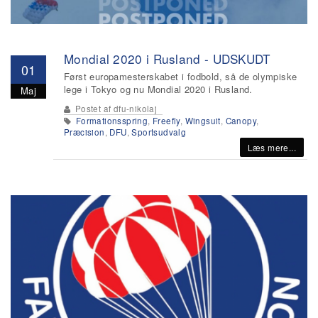
Mondial 2020 i Rusland - UDSKUDT
01
Først europamesterskabet i fodbold, så de olympiske
lege i Tokyo og nu Mondial 2020 i Rusland.
Maj
Postet af
dfu-nikolaj
Formationsspring
,
Freefly
,
Wingsuit
,
Canopy
,
Præcision
,
DFU
,
Sportsudvalg
Læs mere...