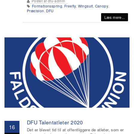
Postet af
dfu-admin
Formationsspring
,
Freefly
,
Wingsuit
,
Canopy
,
Præcision
,
DFU
Læs mere...
DFU Talentatleter 2020
16
Det er blevet tid til at offentliggøre de atleter, som er