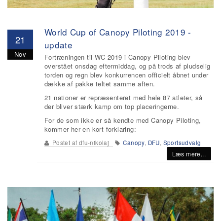
World Cup of Canopy Piloting 2019 -
21
update
Nov
Fortræningen til WC 2019 i Canopy Piloting blev
overstået onsdag eftermiddag, og på trods af pludselig
torden og regn blev konkurrencen officielt åbnet under
dække af pakke teltet samme aften.
21 nationer er repræsenteret med hele 87 atleter, så
der bliver stærk kamp om top placeringerne.
For de som ikke er så kendte med Canopy Piloting,
kommer her en kort forklaring:
Postet af
dfu-nikolaj
Canopy
,
DFU
,
Sportsudvalg
Læs mere...